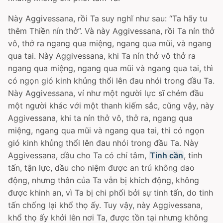
Này Aggivessana, rồi Ta suy nghĩ như sau: “Ta hãy tu
thêm Thiền nín thở”. Và này Aggivessana, rồi Ta nín thở
vô, thở ra ngang qua miệng, ngang qua mũi, và ngang
qua tai. Này Aggivessana, khi Ta nín thở vô thở ra
ngang qua miệng, ngang qua mũi và ngang qua tai, thì
có ngọn gió kinh khủng thổi lên đau nhói trong đầu Ta.
Này Aggivessana, ví như một người lực sĩ chém đầu
một người khác với một thanh kiếm sắc, cũng vậy, này
Aggivessana, khi ta nín thở vô, thở ra, ngang qua
miệng, ngang qua mũi và ngang qua tai, thì có ngọn
gió kinh khủng thổi lên đau nhói trong đầu Ta. Này
Aggivessana, dầu cho Ta có chí tâm,
Tinh cần
, tinh
tấn, tận lực, dầu cho niệm được an trú không dao
động, nhưng thân của Ta vẫn bị khích động, không
được khinh an, vì Ta bị chi phối bởi sự tinh tấn, do tinh
tấn chống lại khổ thọ ấy. Tuy vậy, này Aggivessana,
khổ thọ ấy khởi lên nơi Ta, được tồn tại nhưng không