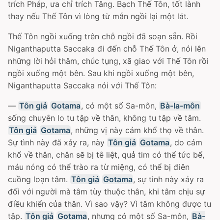
trích Pháp, ưa chỉ trích Tăng. Bạch Thế Tôn, tốt lành
thay nếu Thế Tôn vì lòng từ mẫn ngồi lại một lát.
Thế Tôn ngồi xuống trên chỗ ngồi đã soạn sẵn. Rồi
Niganthaputta Saccaka đi đến chỗ Thế Tôn ở, nói lên
những lời hỏi thăm, chúc tụng, xã giao với Thế Tôn rồi
ngồi xuống một bên. Sau khi ngồi xuống một bên,
Niganthaputta Saccaka nói với Thế Tôn:
—
Tôn giả
Gotama
, có một số Sa-môn,
Bà-la-môn
sống chuyên lo tu tập về thân, không tu tập về tâm.
Tôn giả
Gotama
, những vị này cảm khổ thọ về thân.
Sự tình này đã xảy ra, này
Tôn giả
Gotama
, do cảm
khổ về thân, chân sẽ bị tê liệt, quả tim có thể tức bể,
máu nóng có thể trào ra từ miệng, có thể bị điên
cuồng loạn tâm.
Tôn giả
Gotama
, sự tình này xảy ra
đối với người mà tâm tùy thuộc thân, khi tâm chịu sự
điều khiển của thân. Vì sao vậy? Vì tâm không được tu
tập.
Tôn giả
Gotama
, nhưng có một số Sa-môn,
Bà-