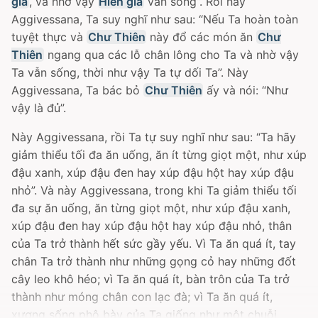
giả
, và nhờ vậy
Hiền giả
vẫn sống”. Rồi này
Aggivessana, Ta suy nghĩ như sau: “Nếu Ta hoàn toàn
tuyệt thực và
Chư Thiên
này đổ các món ăn
Chư
Thiên
ngang qua các lỗ chân lông cho Ta và nhờ vậy
Ta vẫn sống, thời như vậy Ta tự dối Ta”. Này
Aggivessana, Ta bác bỏ
Chư Thiên
ấy và nói: “Như
vậy là đủ”.
Này Aggivessana, rồi Ta tự suy nghĩ như sau: “Ta hãy
giảm thiểu tối đa ăn uống, ăn ít từng giọt một, như xúp
đậu xanh, xúp đậu đen hay xúp đậu hột hay xúp đậu
nhỏ”. Và này Aggivessana, trong khi Ta giảm thiểu tối
đa sự ăn uống, ăn từng giọt một, như xúp đậu xanh,
xúp đậu đen hay xúp đậu hột hay xúp đậu nhỏ, thân
của Ta trở thành hết sức gầy yếu. Vì Ta ăn quá ít, tay
chân Ta trở thành như những gọng cỏ hay những đốt
cây leo khô héo; vì Ta ăn quá ít, bàn trôn của Ta trở
thành như móng chân con lạc đà; vì Ta ăn quá ít,
xương sống phô bày của Ta giống như một chuỗi