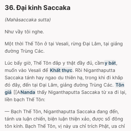
36. Ðại kinh Saccaka
(Mahàsaccaka sutta)
Như vầy tôi nghe.
Một thời Thế Tôn ở tại Vesali, rừng Ðại Lâm, tại giảng
đường Trùng Các.
Lúc bấy giờ, Thế Tôn đắp y thật đầy đủ, cầm
y bát
,
muốn vào Vesali để
Khất thực
. Rồi Niganthaputta
Saccaka tánh hay ngao du thiên hạ, trong khi đi khắp
đó đây, đến tại Ðại Lâm, giảng đường Trùng Các.
Tôn
giả
[[A
Nanda
thấy Niganthaputta Saccaka từ xa đi lại,
liền bạch Thế Tôn:
— Bạch Thế Tôn, Niganthaputta Saccaka đang đến,
tánh ưa luận chiến, biện luận thiện xảo, được số đông
tôn kính. Bạch Thế Tôn, vị này ưa chỉ trích Phật, ưa chỉ