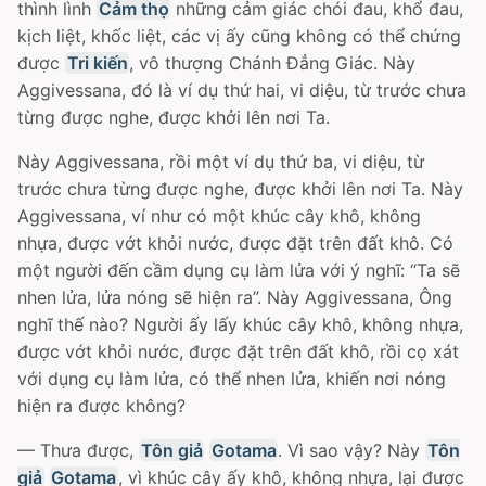
thình lình
Cảm thọ
những cảm giác chói đau, khổ đau,
kịch liệt, khốc liệt, các vị ấy cũng không có thể chứng
được
Tri kiến
, vô thượng Chánh Ðẳng Giác. Này
Aggivessana, đó là ví dụ thứ hai, vi diệu, từ trước chưa
từng được nghe, được khởi lên nơi Ta.
Này Aggivessana, rồi một ví dụ thứ ba, vi diệu, từ
trước chưa từng được nghe, được khởi lên nơi Ta. Này
Aggivessana, ví như có một khúc cây khô, không
nhựa, được vớt khỏi nước, được đặt trên đất khô. Có
một người đến cầm dụng cụ làm lửa với ý nghĩ: “Ta sẽ
nhen lửa, lửa nóng sẽ hiện ra”. Này Aggivessana, Ông
nghĩ thế nào? Người ấy lấy khúc cây khô, không nhựa,
được vớt khỏi nước, được đặt trên đất khô, rồi cọ xát
với dụng cụ làm lửa, có thể nhen lửa, khiến nơi nóng
hiện ra được không?
— Thưa được,
Tôn giả
Gotama
. Vì sao vậy? Này
Tôn
giả
Gotama
, vì khúc cây ấy khô, không nhựa, lại được