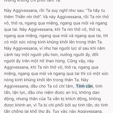
nhưng không chi phối tâm Ta.
Này Aggivessana, rồi Ta suy nghĩ như sau: “Ta hãy tu
thêm Thiền nín thở”. Và này Aggivessana, rồi Ta nín thở
vô, thở ra, ngang qua miệng, ngang qua mũi và ngang
qua tai. Này Aggivessana, khi Ta nín thở vô, thở ra,
ngang qua miệng, ngang qua mũi và ngang qua tai, thì
có một sức nóng kinh khủng khởi lên trong thân Ta.
Này Aggivessana, ví như hai người lực sĩ sau khi nắm
cánh tay một người yếu hơn, nướng người ấy, đốt
người ấy trên một hố than hừng. Cũng vậy, này
Aggivessana, khi Ta nín thở vô, thở ra, ngang qua
miệng, ngang qua mũi và ngang qua tai thì có một sức
nóng kinh khủng khởi lên trong thân Ta. Này
Aggivessana, dầu cho Ta có chí tâm,
Tinh cần
, tinh
tấn, tận lực, dầu cho niệm được an trú, không dao
động, nhưng thân của Ta vẫn bị khích động, không
được khinh an, vì Ta bị chi phối bởi sự tinh tấn, do tinh
tấn chống lại khổ thọ ấy. Tuy vậy, này Aggivessana,