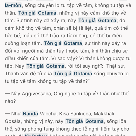
la-môn
, sống chuyên lo tu tập về tâm, không tu tập về
thân.
Tôn giả
Gotama
, những vị này cảm khổ thọ về
tâm. Sự tình này đã xảy ra, này
Tôn giả
Gotama
; do
cảm khổ thọ về tâm, chân sẽ bị tê liệt, quả tim có thể
tức bể, máu có thể trào ra từ miệng, có thể bị điên
cuồng loạn tâm.
Tôn giả
Gotama
, sự tình này xảy ra
đối với người mà thân tùy thuộc tâm, khi thân chịu sự
điều khiển của tâm. Vì sao vậy? Vì thân không được tu
tập. Này
Tôn giả
Gotama
, rồi tôi suy nghĩ: “Thật sự,
Thanh văn đệ tử của
Tôn giả
Gotama
sống chuyên lo
tu tập về tâm không tu tập về thân?”
— Này Aggivessana, Ông nghe tu tập về thân như thế
nào?
— Như
Nanda
Vaccha, Kisa Sankicca, Makkhàli
Gosàla, những vị này, này
Tôn giả
Gotama
, sống lõa
thể, sống phóng túng không theo lễ nghi, liếm tay cho