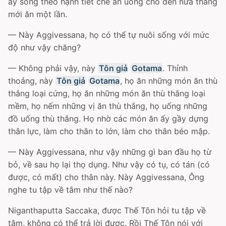
ấy sống theo hạnh tiết chế ăn uống cho đến nửa tháng
mới ăn một lần.
— Này Aggivessana, họ có thể tự nuôi sống với mức
độ như vậy chăng?
— Không phải vậy, này
Tôn giả
Gotama
. Thỉnh
thoảng, này
Tôn giả
Gotama
, họ ăn những món ăn thù
thắng loại cứng, họ ăn những món ăn thù thắng loại
mềm, họ nếm những vị ăn thù thắng, họ uống những
đồ uống thù thắng. Họ nhờ các món ăn ấy gầy dựng
thân lực, làm cho thân to lớn, làm cho thân béo mập.
— Này Aggivessana, như vậy những gì ban đầu họ từ
bỏ, về sau họ lại thọ dụng. Như vậy có tụ, có tán (có
được, có mất) cho thân này. Này Aggivessana, Ông
nghe tu tập về tâm như thế nào?
Niganthaputta Saccaka, được Thế Tôn hỏi tu tập về
tâm, không có thể trả lời được. Rồi Thế Tôn nói với