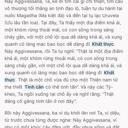
Này Aggivessana, Ta, kẻ đi tìm cái gì chí thiện, tìm cầu
vô thượng tối thắng an tịnh đạo lộ, tuần tự du hành tại
nước Magadha (Ma kiệt đà) và đến tại tụ lạc Uruvela
(Ưu lâu tần loa). Tại đây, Ta thấy một địa điểm khả ái,
một khóm rừng thoải mái, có con sông trong sáng
chảy gần, với một chỗ lội qua dễ dàng khả ái, và xung
quanh có làng mạc bao bọc dễ dàng đi
Khất thực
.
Này Aggivessana, rồi Ta tự nghĩ: “Thật là một địa điểm
khả ái, một khóm rừng thoải mái, có con sông trong
sáng chảy gần, với một chỗ lội qua dễ dàng khả ái, và
xung quanh có làng mạc bao bọc dễ dàng đi
Khất
thực
. Thật là một chỗ vừa đủ cho một Thiện nam tử
tha thiết
Tinh cần
có thể tinh tấn”. Và này các Tỷ-
kheo, Ta ngồi xuống tại chỗ ấy và nghĩ rằng: “Thật
đáng cố gắng tinh tấn ở nơi đây”.
Rồi này Aggivessana, ba ví dụ khởi lên nơi Ta, vi diệu,
từ trước chưa từng được nghe: Này Aggivessana, ví
như có một khúc cây đẫm ướt, đầy nhựa sống và đặt