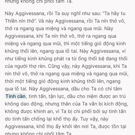
nhưng không chi phối tâm Ta.
Này Aggivessana, rồi Ta suy nghĩ như sau: “Ta hãy tu
Thiền nín thở”. Và này Aggivessana, rồi Ta nín thở vô,
thở ra ngang qua miệng và ngang qua mũi. Này
Aggivessana, khi Ta nín thở vô, thở ra ngang qua
miệng và ngang qua mũi, thì một tiếng gió động kinh
khủng thổi lên, ngang qua lỗ tai. Này Aggivessana, ví
như tiếng kinh khủng phát ra từ ống thổi bệ đang thổi
của người thợ rèn. Cũng vậy, này Aggivessana, khi Ta
nín thở vô, thở ra ngang qua miệng và ngang qua mũi,
thời một tiếng gió động kinh khủng thổi lên, ngang
qua lỗ tai. Này Aggivessana, dầu cho Ta có chí tâm
Tinh cần
, tinh tấn, tận lực, dầu cho niệm được an trú
không dao động, nhưng thân của Ta vẫn bị kích động,
không được khinh an, vì Ta bị chi phối bởi sự tinh tấn
do tinh tấn chống lại khổ thọ ấy. Tuy vậy, này
Aggivessana, khổ thọ ấy khởi lên nơi Ta, được tồn tại
nhưng không chi phối tâm Ta.