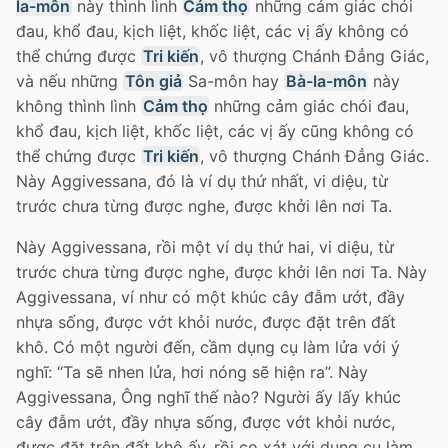
la-môn
này thình lình
Cảm thọ
những cảm giác chói
đau, khổ đau, kịch liệt, khốc liệt, các vị ấy không có
thể chứng được
Tri kiến
, vô thượng Chánh Ðẳng Giác,
và nếu những
Tôn giả
Sa-môn hay
Bà-la-môn
này
không thình lình
Cảm thọ
những cảm giác chói đau,
khổ đau, kịch liệt, khốc liệt, các vị ấy cũng không có
thể chứng được
Tri kiến
, vô thượng Chánh Ðẳng Giác.
Này Aggivessana, đó là ví dụ thứ nhất, vi diệu, từ
trước chưa từng được nghe, được khởi lên nơi Ta.
Này Aggivessana, rồi một ví dụ thứ hai, vi diệu, từ
trước chưa từng được nghe, được khởi lên nơi Ta. Này
Aggivessana, ví như có một khúc cây đẫm ướt, đầy
nhựa sống, được vớt khỏi nước, được đặt trên đất
khô. Có một người đến, cầm dụng cụ làm lửa với ý
nghĩ: “Ta sẽ nhen lửa, hơi nóng sẽ hiện ra”. Này
Aggivessana, Ông nghĩ thế nào? Người ấy lấy khúc
cây đẫm ướt, đầy nhựa sống, được vớt khỏi nước,
được đặt trên đất khô ấy, rồi cọ xát với dụng cụ làm