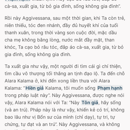
cà-sa, xuất gia, từ bỏ gia đình, sống không gia đình”.
Rồi này Aggivessana, sau một thời gian, khi Ta còn trẻ,
niên thiếu, tóc đen nhánh, đầy đủ huyết khí của tuổi
thanh xuân, trong thời vàng son cuộc đời, mặc dầu
cha mẹ không bằng lòng, nước mắt đầy mặt, than
khóc, Ta cạo bỏ râu tóc, đắp áo cà-sa, xuất gia, từ bỏ
gia đình, sống không gia đình.
Ta xuất gia như vậy, một người đi tìm cái gì chí thiện,
tìm cầu vô thượng tối thắng an tịnh đạo lộ. Ta đến chỗ
Alara Kalama ở, khi đến xong liền thưa với Alara
Kalama: “
Hiền giả
Kalama, tôi muốn sống
Phạm hạnh
trong pháp luật này”. Này Aggivessana, được nghe nói
vậy, Alara Kalama nói với Ta: “Này
Tôn giả
, hãy sống
(và an trú). Pháp này là như vậy, khiến kẻ có trí, không
bao lâu như vị Bổn sư của mình (chỉ dạy), tự tri, tự
chứng, tự đạt và an trú”. Này Aggivessana, và không