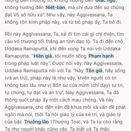
hướng đến thượng trí, không hướng đến
Giác ngộ
,
không hướng đến
Niết-bàn
, mà chỉ đưa đến sự chứng
đạt Vô sở hữu xứ”. Như vậy, này Aggivessana, Ta
không tôn kính pháp này, và từ bỏ pháp ấy, Ta bỏ đi.
Rồi này Aggivessana, Ta, kẻ đi tìm cái gì chí thiện, tìm
cầu vô thượng tối thắng an tịnh đạo lộ. Ta đi đến chỗ
Uddaka Ramaputta, khi đến xong Ta nói với Uddaka
Ramaputta: “
Hiền giả
, tôi muốn sống
Phạm hạnh
trong pháp luật này”. Ðược nói vậy, này Aggivessana,
Uddaka Ramaputta nói với Ta: “Này
Tôn giả
, hãy sống
(và an trú), pháp này là như vậy, khiến người có trí
không bao lâu như vị Bổn sư của mình (chỉ dạy) tự tri,
tự chứng, tự đạt và an trú”. Này Aggivessana, Ta đã
thông suốt pháp ấy một cách mau chóng. Và này
Aggivessana, cho đến vấn đề khua môi và vấn đề phát
ngôn mà nói, thời Ta nói giáo lý của kẻ trí, và giáo lý
của bậc
Trưởng lão
(Thượng Tọa), và Ta tự cho rằng
Ta như người khác cũng vậy, Ta biết và Ta thấy.