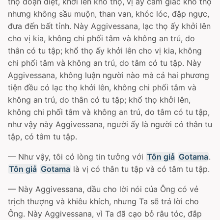
thọ đoạn diệt, khởi lên khổ thọ, vị ấy cảm giác khổ thọ
nhưng không sầu muộn, than van, khóc lóc, đập ngực,
đưa đến bất tỉnh. Này Aggivessana, lạc thọ ấy khởi lên
cho vị kia, không chi phối tâm và không an trú, do
thân có tu tập; khổ thọ ấy khởi lên cho vị kia, không
chi phối tâm và không an trú, do tâm có tu tập. Này
Aggivessana, không luận người nào mà cả hai phương
tiện đều có lạc thọ khởi lên, không chi phối tâm và
không an trú, do thân có tu tập; khổ thọ khởi lên,
không chi phối tâm và không an trú, do tâm có tu tập,
như vậy này Aggivessana, người ấy là người có thân tu
tập, có tâm tu tập.
— Như vậy, tôi có lòng tin tưởng với
Tôn giả
Gotama
.
Tôn giả
Gotama
là vị có thân tu tập và có tâm tu tập.
— Này Aggivessana, dầu cho lời nói của Ông có vẻ
trịch thượng và khiêu khích, nhưng Ta sẽ trả lời cho
Ông. Này Aggivessana, vì Ta đã cạo bỏ râu tóc, đắp