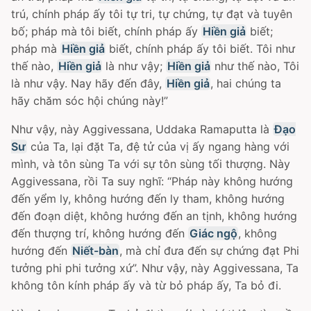
trú, chính pháp ấy tôi tự tri, tự chứng, tự đạt và tuyên
bố; pháp mà tôi biết, chính pháp ấy
Hiền giả
biết;
pháp mà
Hiền giả
biết, chính pháp ấy tôi biết. Tôi như
thế nào,
Hiền giả
là như vậy;
Hiền giả
như thế nào, Tôi
là như vậy. Nay hãy đến đây,
Hiền giả
, hai chúng ta
hãy chăm sóc hội chúng này!”
Như vậy, này Aggivessana, Uddaka Ramaputta là
Ðạo
Sư
của Ta, lại đặt Ta, đệ tử của vị ấy ngang hàng với
mình, và tôn sùng Ta với sự tôn sùng tối thượng. Này
Aggivessana, rồi Ta suy nghĩ: “Pháp này không hướng
đến yểm ly, không hướng đến ly tham, không hướng
đến đoạn diệt, không hướng đến an tịnh, không hướng
đến thượng trí, không hướng đến
Giác ngộ
, không
hướng đến
Niết-bàn
, mà chỉ đưa đến sự chứng đạt Phi
tưởng phi phi tưởng xứ”. Như vậy, này Aggivessana, Ta
không tôn kính pháp ấy và từ bỏ pháp ấy, Ta bỏ đi.