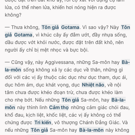
lửa, có thể nhen lửa, khiến hơi nóng hiện ra được
không?
— Thưa không,
Tôn giả
Gotama
. Vì sao vậy? Này
Tôn
giả
Gotama
, vì khúc cây ấy đẫm ướt, đầy nhựa sống,
dầu được vớt khỏi nước, được đặt trên đất khô, nên
người ấy chỉ bị mệt nhọc và bực bội.
— Cũng vậy, này Aggivessana, những Sa-môn hay
Bà-
la-môn
sống không xả ly các dục về thân, những gì
đối với các vị ấy thuộc các dục như dục tham, dục ái,
dục hôm ám, dục khát vọng, dục
Nhiệt não
, về nội
tâm chưa được khéo đoạn trừ, chưa được khéo làm
cho nhẹ bớt. Nếu những
Tôn giả
Sa-môn, hay
Bà-la-
môn
này thình lình
Cảm thọ
những cảm giác chói đau,
khổ đau, kịch liệt, khốc liệt, các vị ấy không có thể
chứng được
Tri kiến
, vô thượng Chánh Ðẳng Giác. Và
nếu những
Tôn giả
Sa-môn hay
Bà-la-môn
này không