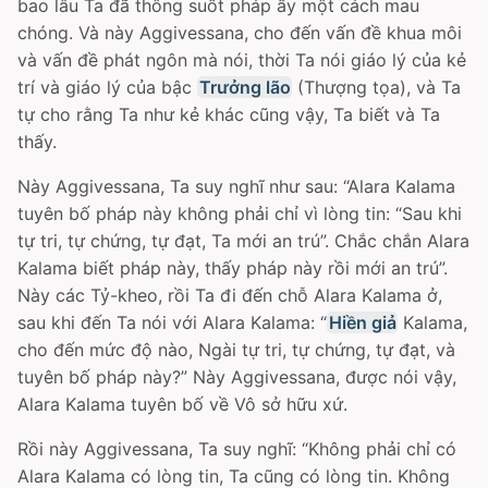
bao lâu Ta đã thông suốt pháp ấy một cách mau
chóng. Và này Aggivessana, cho đến vấn đề khua môi
và vấn đề phát ngôn mà nói, thời Ta nói giáo lý của kẻ
trí và giáo lý của bậc
Trưởng lão
(Thượng tọa), và Ta
tự cho rằng Ta như kẻ khác cũng vậy, Ta biết và Ta
thấy.
Này Aggivessana, Ta suy nghĩ như sau: “Alara Kalama
tuyên bố pháp này không phải chỉ vì lòng tin: “Sau khi
tự tri, tự chứng, tự đạt, Ta mới an trú”. Chắc chắn Alara
Kalama biết pháp này, thấy pháp này rồi mới an trú”.
Này các Tỷ-kheo, rồi Ta đi đến chỗ Alara Kalama ở,
sau khi đến Ta nói với Alara Kalama: “
Hiền giả
Kalama,
cho đến mức độ nào, Ngài tự tri, tự chứng, tự đạt, và
tuyên bố pháp này?” Này Aggivessana, được nói vậy,
Alara Kalama tuyên bố về Vô sở hữu xứ.
Rồi này Aggivessana, Ta suy nghĩ: “Không phải chỉ có
Alara Kalama có lòng tin, Ta cũng có lòng tin. Không