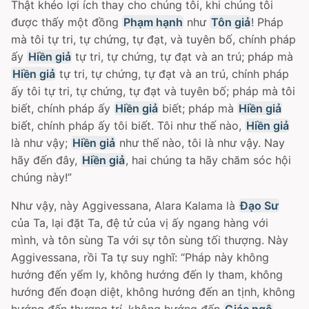
Thật khéo lợi ích thay cho chúng tôi, khi chúng tôi
được thấy một đồng
Phạm hạnh
như
Tôn giả
! Pháp
mà tôi tự tri, tự chứng, tự đạt, và tuyên bố, chính pháp
ấy
Hiền giả
tự tri, tự chứng, tự đạt và an trú; pháp mà
Hiền giả
tự tri, tự chứng, tự đạt và an trú, chính pháp
ấy tôi tự tri, tự chứng, tự đạt và tuyên bố; pháp mà tôi
biết, chính pháp ấy
Hiền giả
biết; pháp mà
Hiền giả
biết, chính pháp ấy tôi biết. Tôi như thế nào,
Hiền giả
là như vậy;
Hiền giả
như thế nào, tôi là như vậy. Nay
hãy đến đây,
Hiền giả
, hai chúng ta hãy chăm sóc hội
chúng này!”
Như vậy, này Aggivessana, Alara Kalama là
Ðạo Sư
của Ta, lại đặt Ta, đệ tử của vị ấy ngang hàng với
mình, và tôn sùng Ta với sự tôn sùng tối thượng. Này
Aggivessana, rồi Ta tự suy nghĩ: “Pháp này không
hướng đến yểm ly, không hướng đến ly tham, không
hướng đến đoạn diệt, không hướng đến an tịnh, không