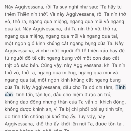
Này Aggivessana, rồi Ta suy nghĩ như sau: “Ta hãy tu
thêm Thiền nín thở”. Và này Aggivessana, rồi Ta nín thở
vô, thở ra, ngang qua miệng, ngang qua mũi và ngang
qua tai. Này Aggivessana, khi Ta nín thở vô, thở ra,
ngang qua miệng, ngang qua mũi và ngang qua tai,
một ngọn gió kinh khủng cắt ngang bụng của Ta. Này
Aggivessana, ví như một người đồ tể thiện xảo hay đệ
tử người đồ tể cắt ngang bụng với một con dao cắt
thịt bò sắc bén. Cũng vậy, này Aggivessana, khi Ta nín
thở vô, thở ra, ngang qua miệng, ngang qua mũi và
ngang qua tai, một ngọn kinh khủng cắt ngang bụng
của Ta. Này Aggivessana, dầu cho Ta có chí tâm,
Tinh
cần
, tinh tấn, tận lực, dẫu cho niệm được an trú,
không dao động nhưng thân của Ta vẫn bị khích động,
không được khinh an, vì Ta bị chi phối bởi sự tinh tấn,
do tinh tấn chống lại khổ thọ ấy. Tuy vậy, này
Aggivessana, khổ thọ ấy khởi lên nơi Ta, được tồn tại,