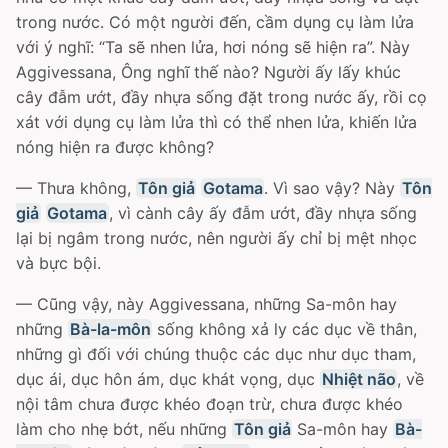
trong nước. Có một người đến, cầm dụng cụ làm lửa
với ý nghĩ: “Ta sẽ nhen lửa, hơi nóng sẽ hiện ra”. Này
Aggivessana, Ông nghĩ thế nào? Người ấy lấy khúc
cây đẫm ướt, đầy nhựa sống đặt trong nước ấy, rồi cọ
xát với dụng cụ làm lửa thì có thể nhen lửa, khiến lửa
nóng hiện ra được không?
— Thưa không,
Tôn giả
Gotama
. Vì sao vậy? Này
Tôn
giả
Gotama
, vì cành cây ấy đẫm ướt, đầy nhựa sống
lại bị ngâm trong nước, nên người ấy chỉ bị mệt nhọc
và bực bội.
— Cũng vậy, này Aggivessana, những Sa-môn hay
những
Bà-la-môn
sống không xả ly các dục về thân,
những gì đối với chúng thuộc các dục như dục tham,
dục ái, dục hôn ám, dục khát vọng, dục
Nhiệt não
, về
nội tâm chưa được khéo đoạn trừ, chưa được khéo
làm cho nhẹ bớt, nếu những
Tôn giả
Sa-môn hay
Bà-