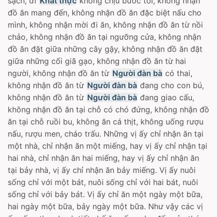
sạch, đi
Khất thực
không chịu bước tới, không nhận
đồ ăn mang đến, không nhận đồ ăn đặc biệt nấu cho
mình, không nhận mời đi ăn, không nhận đồ ăn từ nồi
chảo, không nhận đồ ăn tại ngưỡng cửa, không nhận
đồ ăn đặt giữa những cây gậy, không nhận đồ ăn đặt
giữa những cối giã gạo, không nhận đồ ăn từ hai
người, không nhận đồ ăn từ
Người đàn bà
có thai,
không nhận đồ ăn từ
Người đàn bà
đang cho con bú,
không nhận đồ ăn từ
Người đàn bà
đang giao cấu,
không nhận đồ ăn tại chỗ có chó đứng, không nhận đồ
ăn tại chỗ ruồi bu, không ăn cá thịt, không uống rượu
nấu, rượu men, cháo trấu. Những vị ấy chỉ nhận ăn tại
một nhà, chỉ nhận ăn một miếng, hay vị ấy chỉ nhận tại
hai nhà, chỉ nhận ăn hai miếng, hay vị ấy chỉ nhận ăn
tại bảy nhà, vị ấy chỉ nhận ăn bảy miếng. Vị ấy nuôi
sống chỉ với một bát, nuôi sống chỉ với hai bát, nuôi
sống chỉ với bảy bát. Vị ấy chỉ ăn một ngày một bữa,
hai ngày một bữa, bảy ngày một bữa. Như vậy các vị