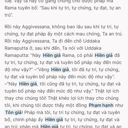
tuệ. Vậy ta hãy cố gắng chứng cho được pháp mà
Rama tuyên bố: “Sau khi tự tri, tự chứng, tự đạt, tự an
trú”.
Rồi này Aggivessana, không bao lâu sau khi tự tri, tự
chứng, tự đạt pháp ấy một cách mau chóng, Ta an trú.
Rồi này Aggivessana, Ta đi đến chỗ Uddaka
Ramaputta ở, sau khi đến, Ta nói với Uddaka
Ramaputta: “Này
Hiền giả
Rama, có phải
Hiền giả
đã
tự tri, tự chứng, tự đạt và tuyên bố pháp này đến mức
độ như vậy?” –“Vâng
Hiền giả
, tôi đã tự tri, tự chứng,
tự đạt và tuyên bố pháp này đến mức độ như vậy”.
–“Này
Hiền giả
, tôi cũng đã tự tri, tự chứng, tự đạt và
tuyên bố pháp này đến mức độ như vậy.” Thật lợi ích
thay cho chúng tôi! Thật khéo lợi ích thay cho chúng
tôi, khi chúng tôi được thấy một đồng
Phạm hạnh
như
Tôn giả
! Pháp mà tôi, tự tri tự chứng, tự đạt và tuyên
bố, chính pháp ấy
Hiền giả
tự tri, tự chứng, tự đạt và
an trú; pháp mà
Hiền giả
tự tri, tự chứng, tự đạt và an