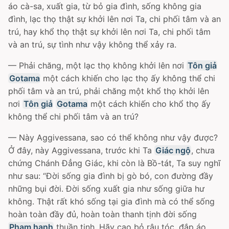
áo cà-sa, xuất gia, từ bỏ gia đình, sống không gia
đình, lạc thọ thật sự khởi lên nơi Ta, chi phối tâm và an
trú, hay khổ thọ thật sự khởi lên nơi Ta, chi phối tâm
và an trú, sự tình như vậy không thể xảy ra.
— Phải chăng, một lạc thọ không khởi lên nơi
Tôn giả
Gotama
một cách khiến cho lạc thọ ấy không thể chi
phối tâm và an trú, phải chăng một khổ thọ khởi lên
nơi
Tôn giả
Gotama
một cách khiến cho khổ thọ ấy
không thể chi phối tâm và an trú?
— Này Aggivessana, sao có thể không như vậy được?
Ở đây, này Aggivessana, trước khi Ta
Giác ngộ
, chưa
chứng Chánh Ðẳng Giác, khi còn là Bồ-tát, Ta suy nghĩ
như sau: “Ðời sống gia đình bị gò bó, con đường đầy
những bụi đời. Ðời sống xuất gia như sống giữa hư
không. Thật rất khó sống tại gia đình mà có thể sống
hoàn toàn đầy đủ, hoàn toàn thanh tịnh đời sống
Phạm hạnh
thuần tịnh. Hãy cạo bỏ râu tóc, đắp áo