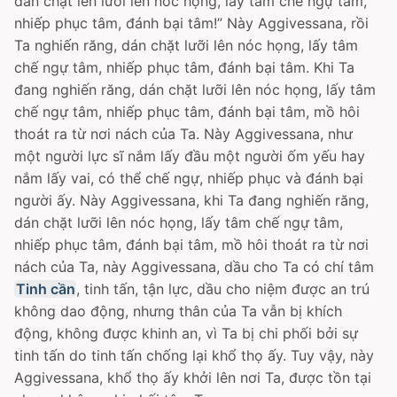
dán chặt lên lưỡi lên nóc họng, lấy tâm chế ngự tâm,
nhiếp phục tâm, đánh bại tâm!” Này Aggivessana, rồi
Ta nghiến răng, dán chặt lưỡi lên nóc họng, lấy tâm
chế ngự tâm, nhiếp phục tâm, đánh bại tâm. Khi Ta
đang nghiến răng, dán chặt lưỡi lên nóc họng, lấy tâm
chế ngự tâm, nhiếp phục tâm, đánh bại tâm, mồ hôi
thoát ra từ nơi nách của Ta. Này Aggivessana, như
một người lực sĩ nắm lấy đầu một người ốm yếu hay
nắm lấy vai, có thể chế ngự, nhiếp phục và đánh bại
người ấy. Này Aggivessana, khi Ta đang nghiến răng,
dán chặt lưỡi lên nóc họng, lấy tâm chế ngự tâm,
nhiếp phục tâm, đánh bại tâm, mồ hôi thoát ra từ nơi
nách của Ta, này Aggivessana, dầu cho Ta có chí tâm
Tinh cần
, tinh tấn, tận lực, dầu cho niệm được an trú
không dao động, nhưng thân của Ta vẫn bị khích
động, không được khinh an, vì Ta bị chi phối bởi sự
tinh tấn do tinh tấn chống lại khổ thọ ấy. Tuy vậy, này
Aggivessana, khổ thọ ấy khởi lên nơi Ta, được tồn tại