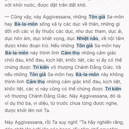
vớt khỏi nước, được đặt trên đất khô.
— Cũng vậy, này Aggivessana, những
Tôn giả
Sa-môn
hay
Bà-la-môn
sống xả ly các dục về thân, những gì
đối với các vị ấy thuộc các dục, như dục tham, dục ái,
dục hôn ám, dục khát vọng, dục
Nhiệt não
, về nội tâm
được khéo đoạn trừ. Nếu những
Tôn giả
Sa-môn hay
Bà-la-môn
này thình lình
Cảm thọ
những cảm giác
chói đau, khổ đau, kịch liệt, khốc liệt, các vị ấy có thể
chứng được
Tri kiến
vô thượng Chánh Ðẳng Giác. Và
nếu những
Tôn giả
Sa-môn hay
Bà-la-môn
này không
thình lình
Cảm thọ
những cảm giác khổ đau, kịch liệt,
khốc liệt, các vị này cũng có thể chứng được
Tri kiến
vô thượng Chánh Ðẳng Giác. Này Aggivessana, đó là
ví dụ thứ ba, vi diệu, từ trước chưa từng được nghe,
được khởi lên nơi Ta.
Này Aggivessana, rồi Ta suy nghĩ: “Ta hãy nghiến răng,