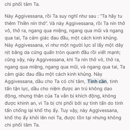
chi phối tâm Ta.
Này Aggivessana, rồi Ta suy nghĩ như sau : “Ta hãy tu
thêm Thiền nín thở”. Và này Aggivessana, rồi Ta nín thở
vô, thở ra, ngang qua miệng, ngang qua mũi và ngang
qua tai, Ta cảm giác đau đầu, một cách kinh khủng.
Này Aggivessana, ví như một người lực sĩ lấy một dây
nịt bằng da cứng quấn tròn quanh đầu rồi xiết mạnh;
cũng vậy, này Aggivessana, khi Ta nín thở vô, thở ra,
ngang qua miệng, ngang qua mũi, và ngang qua tai, Ta
cảm giác đau đầu một cách kinh khủng. Này
Aggivessana, dầu cho Ta có chí tâm,
Tinh cần
, tinh
tấn tận lực, dầu cho niệm được an trú không dao
động, nhưng thân của Ta vẫn bị khích động, không
được khinh an, vì Ta bị chi phối bởi sự tinh tấn do tinh
tấn chống lại khổ thọ ấy. Tuy vậy, này Aggivessana,
khổ thọ ấy khởi lên nơi Ta, được tồn tại nhưng không
chi phối tâm Ta.