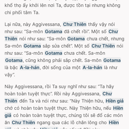
khổ thọ ấy khởi lên nơi Ta, được tồn tại nhưng không
chi phối tâm Ta.
Lại nữa, này Aggivessana,
Chư Thiên
thấy vậy nói
như sau: “Sa-môn
Gotama
đã chết rồi”. Một số
Chư
Thiên
nói như sau: “Sa-môn
Gotama
chưa chết, nhưng
Sa-môn
Gotama
sắp sửa chết”. Một số
Chư Thiên
nói
như sau: “Sa-môn
Gotama
chưa chết. Sa-môn
Gotama
, cũng không phải sắp chết. Sa-môn
Gotama
là bậc
A-la-hán
, đời sống của một
A-la-hán
là như
vậy”.
Này Aggivessana, rồi Ta suy nghĩ như sau: “Ta hãy
hoàn toàn tuyệt thực”. Rồi này Aggivessana,
Chư
Thiên
đến Ta và nói như sau: “Này Thiện hữu,
Hiền giả
chớ có hoàn toàn tuyệt thực. Này Thiện hữu, nếu
Hiền
giả
có hoàn toàn tuyệt thực, chúng tôi sẽ đổ các món
ăn
Chư Thiên
ngang qua các lỗ chân lông cho
Hiền