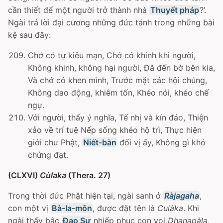
cần thiết để một người trở thành nhà
Thuyết pháp
?’.
Ngài trả lời đại cương những đức tánh trong những bài
kệ sau đây:
Chớ có tự kiêu mạn, Chớ có khinh khi người,
Không khinh, không hại người, Ðã đến bờ bên kia,
Và chớ có khen mình, Trước mặt các hội chúng,
Không dao động, khiêm tốn, Khéo nói, khéo chế
ngự.
Với người, thấy ý nghĩa, Tế nhị và kín đáo, Thiện
xảo về trí tuệ Nếp sống khéo hộ trì, Thực hiện
giới chư Phật,
Niết-bàn
đối vị ấy, Không gì khó
chứng đạt.
(CLXVI)
Cùlaka
(Thera. 27)
Trong thời đức Phật hiện tại, ngài sanh ở
Ràjagaha
,
con một vị
Bà-la-môn
, được đặt tên là
Culàka
. Khi
ngài thấy bậc
Ðạo Sư
nhiếp phục con voi
Dhanapàla
,