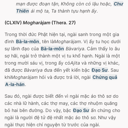
mạn được đoạn tận, Không còn có lậu hoặc,
Chư
Thiên
ái mộ ta, Ta thành tựu hạnh ấy
.
(CLXIV)
Mogharàjam
(Thera. 27)
Trong thời đức Phật hiện tại, ngài sanh trong một gia
đình
Bà-la-môn
, tên là
Mogharàjam
. Vị ấy tu học dưới
sự lãnh đạo của
Bà-la-môn
Bàvariya
. Cảm thấy lo âu
sợ hãi, ngài trở thành một vị tu khổ hạnh. Ngài là một
trong mười sáu vị, trong ấy có
Ajita
và những vị khác,
đã được
Bàvariya
đưa đến yết kiến bậc
Ðạo Sư
. Sau
khi
Mogharàjam
hỏi và được trả lời, ngài
Chứng quả
A-la-hán
.
Sau đó, ngài được biết đến vì ngài mặc áo thô sơ do
các nhà lữ hành, các thợ may, các thợ nhuộm quăng
bỏ hai bên đường. Do vậy, bậc
Ðạo Sư
ấn chứng cho
ngài là người đệ tử đệ nhất mặc áo thô sơ. Như vậy
ngài thực hiện chí nguyện từ trước của ngài.