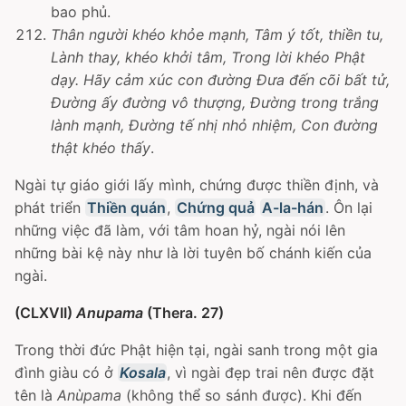
bao phủ.
Thân người khéo khỏe mạnh, Tâm ý tốt, thiền tu,
Lành thay, khéo khởi tâm, Trong lời khéo Phật
dạy. Hãy cảm xúc con đường Ðưa đến cõi bất tử,
Ðường ấy đường vô thượng, Ðường trong trắng
lành mạnh, Ðường tế nhị nhỏ nhiệm, Con đường
thật khéo thấy
.
Ngài tự giáo giới lấy mình, chứng được thiền định, và
phát triển
Thiền quán
,
Chứng quả
A-la-hán
. Ôn lại
những việc đã làm, với tâm hoan hỷ, ngài nói lên
những bài kệ này như là lời tuyên bố chánh kiến của
ngài.
(CLXVII)
Anupama
(Thera. 27)
Trong thời đức Phật hiện tại, ngài sanh trong một gia
đình giàu có ở
Kosala
, vì ngài đẹp trai nên được đặt
tên là
Anùpama
(không thể so sánh được). Khi đến