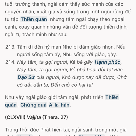
tuổi trưởng thành, ngài cảm thấy sức mạnh của các
nguyên nhân, xuất gia và sống trong một ngôi rừng để
tu tập
Thiền quán
, nhưng tâm ngài chạy theo ngoại
cảnh, xoay quanh những vấn đề đối tượng thiền định,
ngài tự trách mình như sau:
Tâm đi đến hỷ mạn Như bị đâm giáo nhọn, Nếu
người sống tâm ấy, Như sống với giáo, gậy.
Này tâm, ta gọi ngươi, Kẻ bẻ gãy
Hạnh phúc
,
Này tâm, ta gọi ngươi, Kẻ phá hoại đời ta! Bậc
Ðạo Sư
của ngươi, Khó được nay đã được, Chớ
có dắt dẫn ta, Ðến chỗ có hại ta!
Như vậy ngài giáo giới tâm ngài, phát triển
Thiền
quán
,
Chứng quả
A-la-hán
.
(CLXVIII)
Vajjita
(Thera. 27)
Trong thời đức Phật hiện tại, ngài sanh trong một gia