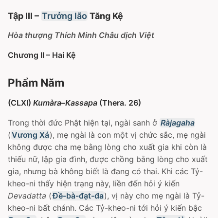
Tập III –
Trưởng lão
Tăng Kệ
Hòa thượng Thích Minh Châu dịch Việt
Chương II – Hai Kệ
Phẩm Năm
(CLXI)
Kumàra
–
Kassapa
(Thera. 26)
Trong thời đức Phật hiện tại, ngài sanh ở
Ràjagaha
(
Vương Xá
), mẹ ngài là con một vị chức sắc, mẹ ngài
không được cha mẹ bằng lòng cho xuất gia khi còn là
thiếu nữ, lập gia đình, được chồng bằng lòng cho xuất
gia, nhưng bà không biết là đang có thai. Khi các Tỷ-
kheo-ni thấy hiện trạng này, liền đến hỏi ý kiến
Devadatta
(
Ðề-bà-đạt-đa
), vị này cho mẹ ngài là Tỷ-
kheo-ni bất chánh. Các Tỷ-kheo-ni tới hỏi ý kiến bậc