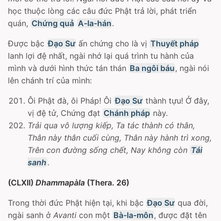
học thuộc lòng các câu đức Phật trả lời, phát triển
quán,
Chứng quả
A-la-hán
.
Ðược bậc
Ðạo Sư
ấn chứng cho là vị
Thuyết pháp
lanh lợi đệ nhất, ngài nhớ lại quá trình tu hành của
mình và dưới hình thức tán thán
Ba ngôi báu
, ngài nói
lên chánh trí của mình:
Ôi Phật đà, ôi Pháp! Ôi
Ðạo Sư
thành tựu! Ở đây,
vị đệ tử, Chứng đạt
Chánh pháp
này.
Trải qua vô lượng kiếp, Ta tác thành có thân,
Thân này thân cuối cùng, Thân này hành trì xong,
Trên con đường sống chết, Nay không còn
Tái
sanh
.
(CLXII)
Dhammapàla
(Thera. 26)
Trong thời đức Phật hiện tại, khi bậc
Ðạo Sư
qua đời,
ngài sanh ở
Avanti
con một
Bà-la-môn
, được đặt tên