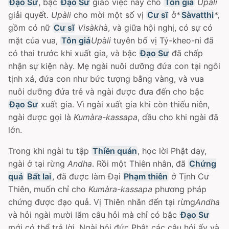
Ðạo Sư
, bậc
Ðạo Sư
giao việc này cho
Tôn giả
Upàli
giải quyết.
Upàli
cho mời một số vị
Cư sĩ
ở*
Sàvatthi
*,
gồm có nữ
Cư sĩ
Visàkhà
, và giữa hội nghị, có sự có
mặt của vua,
Tôn giả
Upàli
tuyên bố vị Tỷ-kheo-ni đã
có thai trước khi xuất gia, và bậc
Ðạo Sư
đã chấp
nhận sự kiện này. Mẹ ngài nuôi dưỡng đứa con tại ngôi
tịnh xá, đứa con như bức tượng bằng vàng, và vua
nuôi dưỡng đứa trẻ và ngài được đưa đến cho bậc
Ðạo Sư
xuất gia. Vì ngài xuất gia khi còn thiếu niên,
ngài được gọi là
Kumàra-kassapa
, dầu cho khi ngài đã
lớn.
Trong khi ngài tu tập
Thiền quán
, học lời Phật dạy,
ngài ở tại rừng
Andha
. Rồi một Thiên nhân, đã
Chứng
quả
Bất lai
, đã được làm Ðại
Phạm thiên
ở Tịnh Cư
Thiên, muốn chỉ cho
Kumàra-kassapa
phương pháp
chứng được đạo quả. Vị Thiên nhân đến tại rừng
Andha
và hỏi ngài mười lăm câu hỏi mà chỉ có bậc
Ðạo Sư
mới có thể trả lời. Ngài hỏi đức Phật các câu hỏi ấy và