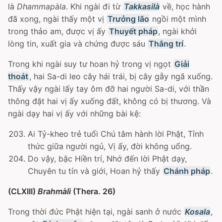
là
Dhammapàla
. Khi ngài đi từ
Takkasilà
về, học hành
đã xong, ngài thấy một vị
Trưởng lão
ngồi một mình
trong thảo am, được vị ấy
Thuyết pháp
, ngài khởi
lòng tin, xuất gia và chứng được sáu
Thắng trí
.
Trong khi ngài suy tư hoan hỷ trong vị ngọt
Giải
thoát
, hai Sa-di leo cây hái trái, bị cây gẫy ngã xuống.
Thấy vậy ngài lấy tay ôm đỡ hai người Sa-di, với thần
thông đặt hai vị ấy xuống đất, không có bị thương. Và
ngài dạy hai vị ấy với những bài kệ:
Ai Tỷ-kheo trẻ tuổi Chú tâm hành lời Phật, Tỉnh
thức giữa người ngủ, Vị ấy, đời không uổng.
Do vậy, bậc Hiền trí, Nhớ đến lời Phật dạy,
Chuyên tu tín và giới, Hoan hỷ thấy
Chánh pháp
.
(CLXIII)
Brahmàlì
(Thera. 26)
Trong thời đức Phật hiện tại, ngài sanh ở nước
Kosala
,