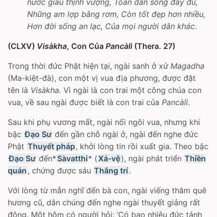
nước giàu thịnh vượng, Toàn dân sống đầy đủ,
Những am lợp bằng rơm, Còn tốt đẹp hơn nhiều,
Hơn đời sống an lạc, Của mọi người dân khác
.
(CLXV)
Visàkha
, Con Của
Pancàlì
(Thera. 27)
Trong thời đức Phật hiện tại, ngài sanh ở xứ
Magadha
(Ma-kiệt-đà), con một vị vua địa phương, được đặt
tên là
Visàkha.
Vì ngài là con trai một công chúa con
vua, về sau ngài được biết là con trai của
Pancàlì
.
Sau khi phụ vương mất, ngài nối ngôi vua, nhưng khi
bậc
Ðạo Sư
đến gần chỗ ngài ở, ngài đến nghe đức
Phật
Thuyết pháp
, khởi lòng tin rồi xuất gia. Theo bậc
Ðạo Sư
đến*
Sàvatthi
* (
Xá-vệ
), ngài phát triển
Thiền
quán
, chứng được sáu
Thắng trí
.
Với lòng từ mẫn nghĩ đến bà con, ngài viếng thăm quê
hương cũ, dân chúng đến nghe ngài thuyết giảng rất
đông. Một hôm có người hỏi: ‘Có bao nhiêu đức tánh