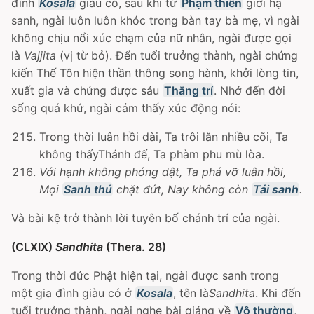
đình
Kosala
giàu có, sau khi từ
Phạm thiên
giới hạ
sanh, ngài luôn luôn khóc trong bàn tay bà mẹ, vì ngài
không chịu nổi xúc chạm của nữ nhân, ngài được gọi
là
Vajjita
(vị từ bỏ). Ðển tuổi trưởng thành, ngài chứng
kiến Thế Tôn hiện thần thông song hành, khởi lòng tin,
xuất gia và chứng được sáu
Thắng trí
. Nhớ đến đời
sống quá khứ, ngài cảm thấy xúc động nói:
Trong thời luân hồi dài, Ta trôi lăn nhiều cõi, Ta
không thấyThánh đế, Ta phàm phu mù lòa.
Với hạnh không phóng dật, Ta phá vỡ luân hồi,
Mọi
Sanh thú
chặt đứt, Nay không còn
Tái sanh
.
Và bài kệ trở thành lời tuyên bố chánh trí của ngài.
(CLXIX)
Sandhita
(Thera. 28)
Trong thời đức Phật hiện tại, ngài được sanh trong
một gia đình giàu có ở
Kosala
, tên là
Sandhita
. Khi đến
tuổi trưởng thành, ngài nghe bài giảng về
Vô thường
,