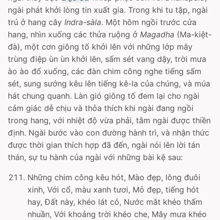
ngài phát khởi lòng tin xuất gia. Trong khi tu tập, ngài
trú ở hang cây
Indra-sàla
. Một hôm ngồi trước cửa
hang, nhìn xuống các thửa ruộng ở
Magadha
(Ma-kiệt-
đà), một cơn giông tố khởi lên với những lớp mây
trùng điệp ùn ùn khởi lên, sấm sét vang dậy, trời mưa
ào ào đổ xuống, các đàn chim công nghe tiếng sấm
sét, sung sướng kêu lên tiếng kê-la của chúng, và múa
hát chung quanh. Làn gió giông tố đem lại cho ngài
cảm giác dễ chịu và thỏa thích khi ngài đang ngồi
trong hang, với nhiệt độ vừa phải, tâm ngài được thiền
định. Ngài bước vào con đường hành trì, và nhận thức
được thời gian thích hợp đã đến, ngài nói lên lời tán
thán, sự tu hành của ngài với những bài kệ sau:
Những chim công kêu hót, Mào đẹp, lông đuôi
xinh, Với cổ, màu xanh tươi, Mỏ đẹp, tiếng hót
hay, Ðất này, khéo lát cỏ, Nước mắt khéo thấm
nhuần, Với khoảng trời khéo che, Mây mưa khéo