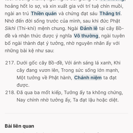
hoảng hốt lo sợ, và xin xuất gia với trí tuệ chín muồi,
ngài an trú
Thiền quán
và chứng đạt sáu
Thắng trí
.
Nhớ đến đời sống trước của mình, sau khi đức Phật
Sikhì
(Thi-khí) mệnh chung. Ngài
Đảnh lễ
tại cây Bồ-
đề và nhận thức được ý nghĩa
Vô thường
, ngài tuyên
bố ngài thành đạt ý tưởng, nhờ nguyên nhân ấy với
những bài kệ như sau:
Dưới gốc cây Bồ-đề, Với ánh sáng lá xanh, Khi
cây đang vươn lên, Trong sức sống lớn mạnh,
Một tưởng về Phật hành,
Chánh niệm
ta đạt
được.
Ðã qua ba mốt kiếp, Tưởng ấy ta không chứng,
Nay chính nhờ tưởng ấy, Ta đạt lậu hoặc diệt.
Bài liên quan