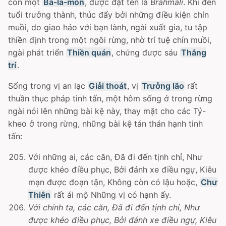
con một
Bà-la-môn
, được đặt tên là
Brahmàlì
. Khi đến
tuổi trưởng thành, thúc đẩy bởi những điều kiện chín
muồi, do giao hảo với bạn lành, ngài xuất gia, tu tập
thiền định trong một ngôi rừng, nhờ trí tuệ chín muồi,
ngài phát triển
Thiền quán
, chứng được sáu
Thắng
trí
.
Sống trong vị an lạc
Giải thoát
, vị
Trưởng lão
rất
thuần thục pháp tinh tấn, một hôm sống ở trong rừng
ngài nói lên những bài kệ này, thay mặt cho các Tỷ-
kheo ở trong rừng, những bài kệ tán thán hạnh tinh
tấn:
Với những ai, các căn, Ðã đi đến tịnh chỉ, Như
được khéo điều phục, Bởi đánh xe điều ngự, Kiêu
mạn được đoạn tận, Không còn có lậu hoặc,
Chư
Thiên
rất ái mộ Những vị có hạnh ấy.
Với chính ta, các căn, Ðã đi đến tịnh chỉ, Như
được khéo điều phục, Bởi đánh xe điều ngự, Kiêu