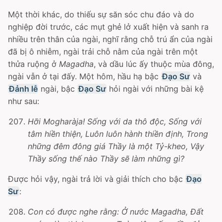
Một thời khác, do thiếu sự săn sóc chu đáo và do
nghiệp đời trước, các mụt ghẻ lở xuất hiện và sanh ra
nhiều trên thân của ngài, nghĩ rằng chỗ trú ẩn của ngài
đã bị ô nhiễm, ngài trải chỗ nằm của ngài trên một
thửa ruộng ở
Magadha
, và dầu lúc ấy thuộc mùa đông,
ngài vẫn ở tại đấy. Một hôm, hầu hạ bậc
Ðạo Sư
và
Đảnh lễ
ngài, bậc
Ðạo Sư
hỏi ngài với những bài kệ
như sau:
Hỡi Mogharàja! Sống với da thô độc, Sống với
tâm hiền thiện, Luôn luôn hành thiền định, Trong
những đêm đông giá Thầy là một Tỷ-kheo, Vậy
Thầy sống thế nào Thầy sẽ làm những gì?
Ðược hỏi vậy, ngài trả lời và giải thích cho bậc
Ðạo
Sư
:
Con có được nghe rằng: Ở nước Magadha, Ðất