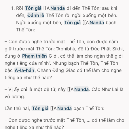
Rồi
Tôn giả
[[A
Nanda
đi đến Thế Tôn; sau khi
đến,
Đảnh lễ
Thế Tôn rồi ngồi xuống một bên.
Ngồi xuống một bên,
Tôn giả
[[A
Nanda
bạch
Thế Tôn:
– Con được nghe trước mặt Thế Tôn, con được nắm
giữ trước mặt Thế Tôn: “Abhibhù, đệ tử Ðức Phật Sikhi,
đứng ở
Phạm thiên
Giới, có thể làm cho ngàn thế giới
nghe tiếng của mình”. Nhưng bạch Thế Tôn, Thế Tôn
bậc
A-la-hán
, Chánh Ðẳng Giác có thể làm cho nghe
tiếng xa như thế nào?
– Vị ấy chỉ là một đệ tử, này [[A
Nanda
. Các Như Lai là
vô lượng.
Lần thứ hai,
Tôn giả
[[A
Nanda
bạch Thế Tôn:
– Con được nghe trước mặt Thế Tôn, … có thể làm cho
nghe tiếng xa như thế nào?