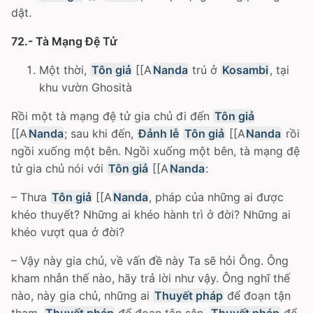
dật.
72.- Tà Mạng Ðệ Tử
Một thời,
Tôn giả
[[A
Nanda
trú ở
Kosambi
, tại
khu vườn Ghosità
Rồi một tà mạng đệ tử gia chủ đi đến
Tôn giả
[[A
Nanda
; sau khi đến,
Đảnh lễ
Tôn giả
[[A
Nanda
rồi
ngồi xuống một bên. Ngồi xuống một bên, tà mạng đệ
tử gia chủ nói với
Tôn giả
[[A
Nanda
:
– Thưa
Tôn giả
[[A
Nanda
, pháp của những ai được
khéo thuyết? Những ai khéo hành trì ở đời? Những ai
khéo vượt qua ở đời?
– Vậy này gia chủ, về vấn đề này Ta sẽ hỏi Ông. Ông
kham nhẫn thế nào, hãy trả lời như vậy. Ông nghĩ thế
nào, này gia chủ, những ai
Thuyết pháp
để đoạn tận
tham,
Thuyết pháp
để đoạn tận sân,
Thuyết pháp
để