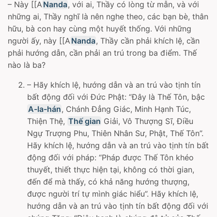
– Này [[A
Nanda
, với ai, Thầy có lòng từ mẫn, và với
những ai, Thầy nghĩ là nên nghe theo, các bạn bè, thân
hữu, bà con hay cùng một huyết thống. Với những
người ấy, này [[A
Nanda
, Thầy cần phải khích lệ, cần
phải hướng dẫn, cần phải an trú trong ba điểm. Thế
nào là ba?
– Hãy khích lệ, hướng dẫn và an trú vào tịnh tín
bất động đối với Ðức Phật: “Ðây là Thế Tôn, bậc
A-la-hán
, Chánh Ðẳng Giác, Minh Hạnh Túc,
Thiện Thệ,
Thế gian
Giải, Vô Thượng Sĩ, Ðiều
Ngự Trượng Phu, Thiên Nhân Sư, Phật, Thế Tôn”.
Hãy khích lệ, hướng dẫn và an trú vào tịnh tín bất
động đối với pháp: “Pháp được Thế Tôn khéo
thuyết, thiết thực hiện tại, không có thời gian,
đến để mà thấy, có khả năng hướng thượng,
được người trí tự mình giác hiểu”. Hãy khích lệ,
hướng dẫn và an trú vào tịnh tín bất động đối với