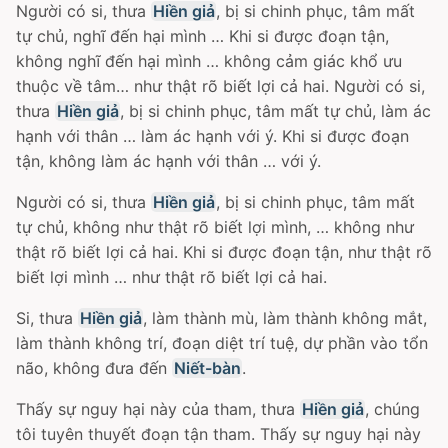
Người có si, thưa
Hiền giả
, bị si chinh phục, tâm mất
tự chủ, nghĩ đến hại mình … Khi si được đoạn tận,
không nghĩ đến hại mình … không cảm giác khổ ưu
thuộc về tâm… như thật rõ biết lợi cả hai. Người có si,
thưa
Hiền giả
, bị si chinh phục, tâm mất tự chủ, làm ác
hạnh với thân … làm ác hạnh với ý. Khi si được đoạn
tận, không làm ác hạnh với thân … với ý.
Người có si, thưa
Hiền giả
, bị si chinh phục, tâm mất
tự chủ, không như thật rõ biết lợi mình, … không như
thật rõ biết lợi cả hai. Khi si được đoạn tận, như thật rõ
biết lợi mình … như thật rõ biết lợi cả hai.
Si, thưa
Hiền giả
, làm thành mù, làm thành không mắt,
làm thành không trí, đoạn diệt trí tuệ, dự phần vào tổn
não, không đưa đến
Niết-bàn
.
Thấy sự nguy hại này của tham, thưa
Hiền giả
, chúng
tôi tuyên thuyết đoạn tận tham. Thấy sự nguy hại này