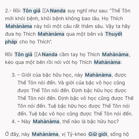
2.- Rồi
Tôn giả
[[A
Nanda
suy nghĩ như sau: “Thế Tôn
mới khỏi bệnh, khỏi bệnh không bao lâu. Họ Thích
Mahànàma
này hỏi một câu rất thâm sâu. Vậy ta hãy
đưa họ Thích
Mahànàma
qua một bên và
Thuyết
pháp
cho họ Thích”.
Rồi
Tôn giả
[[A
Nanda
cầm tay họ Thích
Mahànàma
,
kéo qua một bên rồi nói với họ Thích
Mahànàma
:
– Giới của bậc hữu học, này
Mahànàma
, được
Thế Tôn nói đến. Và giới của bậc vô học cũng
được Thế Tôn nói đến. Ðịnh bậc hữu học được
Thế Tôn nói đến. Ðịnh bậc vô học cũng được Thế
Tôn nói đến. Tuệ bậc hữu học được Thế Tôn nói
đến. Tuệ bậc vô học cũng được Thế Tôn nói đến.
– Này
Mahànàma
, thế nào là bậc hữu học?
Ở đây, này
Mahànàma
, vị Tỷ-kheo
Giữ giới
, sống hộ