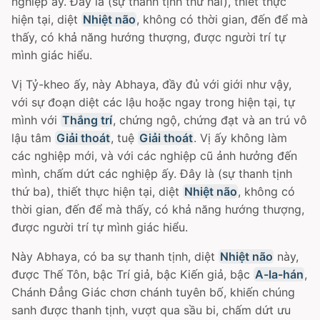
nghiệp ấy. Ðây là (sự thanh tịnh thứ hai), thiết thực
hiện tại, diệt
Nhiệt não
, không có thời gian, đến để mà
thấy, có khả năng hướng thượng, được người trí tự
mình giác hiểu.
Vị Tỷ-kheo ấy, này Abhaya, đầy đủ với giới như vậy,
với sự đoạn diệt các lậu hoặc ngay trong hiện tại, tự
mình với
Thắng trí
, chứng ngộ, chứng đạt và an trú vô
lậu tâm
Giải thoát
, tuệ
Giải thoát
. Vị ấy không làm
các nghiệp mới, và với các nghiệp cũ ảnh hưởng đến
mình, chấm dứt các nghiệp ấy. Ðây là (sự thanh tịnh
thứ ba), thiết thực hiện tại, diệt
Nhiệt não
, không có
thời gian, đến để mà thấy, có khả năng hướng thượng,
được người trí tự mình giác hiểu.
Này Abhaya, có ba sự thanh tịnh, diệt
Nhiệt não
này,
được Thế Tôn, bậc Trí giả, bậc Kiến giả, bậc
A-la-hán
,
Chánh Ðẳng Giác chơn chánh tuyên bố, khiến chúng
sanh được thanh tịnh, vượt qua sầu bi, chấm dứt ưu