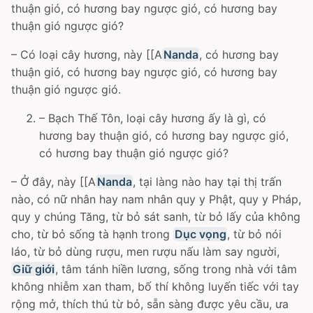
thuận gió, có hương bay ngược gió, có hương bay
thuận gió ngược gió?
– Có loại cây hương, này [[A
Nanda
, có hương bay
thuận gió, có hương bay ngược gió, có hương bay
thuận gió ngược gió.
– Bạch Thế Tôn, loại cây hương ấy là gì, có
hương bay thuận gió, có hương bay ngược gió,
có hương bay thuận gió ngược gió?
– Ở đây, này [[A
Nanda
, tại làng nào hay tại thị trấn
nào, có nữ nhân hay nam nhân quy y Phật, quy y Pháp,
quy y chúng Tăng, từ bỏ sát sanh, từ bỏ lấy của không
cho, từ bỏ sống tà hạnh trong
Dục vọng
, từ bỏ nói
láo, từ bỏ dùng rượu, men rượu nấu làm say người,
Giữ giới
, tâm tánh hiền lương, sống trong nhà với tâm
không nhiễm xan tham, bố thí không luyến tiếc với tay
rộng mở, thích thú từ bỏ, sẵn sàng được yêu cầu, ưa