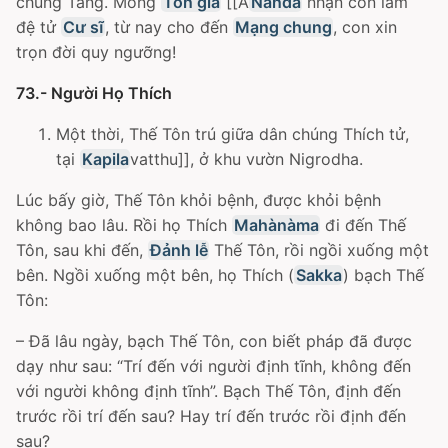
chúng Tăng. Mong
Tôn giả
[[A
Nanda
nhận con làm
đệ tử
Cư sĩ
, từ nay cho đến
Mạng chung
, con xin
trọn đời quy ngưỡng!
73.- Người Họ Thích
Một thời, Thế Tôn trú giữa dân chúng Thích tử,
tại
Kapila
vatthu]], ở khu vườn Nigrodha.
Lúc bấy giờ, Thế Tôn khỏi bệnh, được khỏi bệnh
không bao lâu. Rồi họ Thích
Mahànàma
đi đến Thế
Tôn, sau khi đến,
Đảnh lễ
Thế Tôn, rồi ngồi xuống một
bên. Ngồi xuống một bên, họ Thích (
Sakka
) bạch Thế
Tôn:
– Ðã lâu ngày, bạch Thế Tôn, con biết pháp đã được
dạy như sau: “Trí đến với người định tĩnh, không đến
với người không định tĩnh”. Bạch Thế Tôn, định đến
trước rồi trí đến sau? Hay trí đến trước rồi định đến
sau?