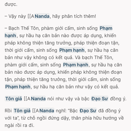
được.
– Vậy này [[A
Nanda
, hãy phân tích thêm!
– Bạch Thế Tôn, phàm giới cấm, sinh sống
Phạm
hạnh
, sự hầu hạ căn bản nào được áp dụng, khiến
pháp không thiện tăng trưởng, pháp thiện đoạn tận,
thời giới cấm, sinh sống
Phạm hạnh
, sự hầu hạ căn
bản như vậy không có kết quả. Và bạch Thế Tôn,
phàm giới cấm, sinh sống
Phạm hạnh
, sự hầu hạ căn
bản nào được áp dụng, khiến pháp không thiện đoạn
tận, pháp thiện tăng trưởng, thời giới cấm, sinh sống
Phạm hạnh
, sự hầu hạ căn bản như vậy có kết quả.
Tôn giả
[[A
Nanda
nói như vậy và bậc
Ðạo Sư
đồng ý.
Rồi
Tôn giả
[[A
Nanda
nghĩ: “Bậc
Ðạo Sư
đã đồng ý
với ta”, từ chỗ ngồi đứng dậy, thân phía hữu hướng về
ngài rồi ra đi.