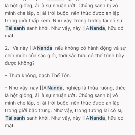
là hột giống, ái là sự nhuận ướt. Chúng sanh bị vô
minh che lấp, bị ái trói buộc, nên thức được an lập
trong giới thấp kém. Như vậy, trong tương lai có sự
Tái sanh
sanh khởi. Như vậy, này [[A
Nanda
, hữu có
mặt.
2.- Và này [[A
Nanda
, nếu không có hành động và sự
chín muồi của sắc giới, thời sắc hữu có thể trình bày
được không?
– Thưa không, bạch Thế Tôn.
– Như vậy, này [[A
Nanda
, nghiệp là thửa ruộng, thức
là hột giống, ái là sự nhuận ướt. Chúng sanh bị vô
minh che lấp, bị ái trói buộc, nên thức được an lập
trong giới bậc trung. Như vậy, trong tương lai có sự
Tái sanh
sanh khởi. Như vậy, này [[A
Nanda
, hữu có
mặt.