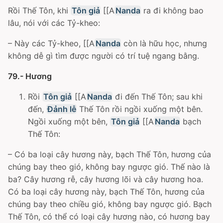
Rồi Thế Tôn, khi
Tôn giả
[[A
Nanda
ra đi không bao
lâu, nói với các Tỷ-kheo:
– Này các Tỷ-kheo, [[A
Nanda
còn là hữu học, nhưng
không dễ gì tìm được người có trí tuệ ngang bằng.
79.- Hương
Rồi
Tôn giả
[[A
Nanda
đi đến Thế Tôn; sau khi
đến,
Đảnh lễ
Thế Tôn rồi ngồi xuống một bên.
Ngồi xuống một bên,
Tôn giả
[[A
Nanda
bạch
Thế Tôn:
– Có ba loại cây hương này, bạch Thế Tôn, hương của
chúng bay theo gió, không bay ngược gió. Thế nào là
ba? Cây hương rễ, cây hương lõi và cây hương hoa.
Có ba loại cây hương này, bạch Thế Tôn, hương của
chúng bay theo chiều gió, không bay ngược gió. Bạch
Thế Tôn, có thể có loại cây hương nào, có hương bay