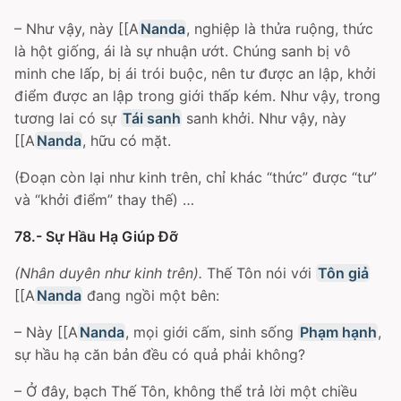
– Như vậy, này [[A
Nanda
, nghiệp là thửa ruộng, thức
là hột giống, ái là sự nhuận ướt. Chúng sanh bị vô
minh che lấp, bị ái trói buộc, nên tư được an lập, khởi
điểm được an lập trong giới thấp kém. Như vậy, trong
tương lai có sự
Tái sanh
sanh khởi. Như vậy, này
[[A
Nanda
, hữu có mặt.
(Ðoạn còn lại như kinh trên, chỉ khác “thức” được “tư”
và “khởi điểm” thay thế) …
78.- Sự Hầu Hạ Giúp Ðỡ
(Nhân duyên như kinh trên).
Thế Tôn nói với
Tôn giả
[[A
Nanda
đang ngồi một bên:
– Này [[A
Nanda
, mọi giới cấm, sinh sống
Phạm hạnh
,
sự hầu hạ căn bản đều có quả phải không?
– Ở đây, bạch Thế Tôn, không thể trả lời một chiều