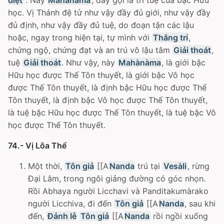
học. Vị Thánh đệ tử như vậy đầy đủ giới, như vậy đầy
đủ định, như vậy đầy đủ tuệ, do đoạn tận các lậu
hoặc, ngay trong hiện tại, tự mình với
Thắng trí
,
chứng ngộ, chứng đạt và an trú vô lậu tâm
Giải thoát
,
tuệ
Giải thoát
. Như vậy, này
Mahànàma
, là giới bậc
Hữu học được Thế Tôn thuyết, là giới bậc Vô học
được Thế Tôn thuyết, là định bậc Hữu học được Thế
Tôn thuyết, là định bậc Vô học được Thế Tôn thuyết,
là tuệ bậc Hữu học được Thế Tôn thuyết, là tuệ bậc Vô
học được Thế Tôn thuyết.
74.- Vị Lõa Thể
Một thời,
Tôn giả
[[A
Nanda
trú tại
Vesàli
, rừng
Ðại Lâm, trong ngôi giảng đường có góc nhọn.
Rồi Abhaya người Licchavi và Panditakumàrako
người Licchiva, đi đến
Tôn giả
[[A
Nanda
, sau khi
đến,
Đảnh lễ
Tôn giả
[[A
Nanda
rồi ngồi xuống