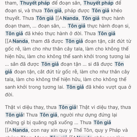
tham,
Thuyết pháp
để đoạn sân,
Thuyết pháp
để
đoạn si, và thưa
Tôn giả
, pháp được
Tôn giả
khéo
thuyết. Thưa
Tôn giả
[[A
Nanda
,
Tôn giả
thực hành
đoạn tham, … đoạn sân, …
Tôn giả
thực hành đoạn si,
Tôn giả
đã khéo thực hành ở đời. Thưa
Tôn giả
[[A
Nanda
, tham đã được
Tôn giả
đoạn tận, cắt đứt từ
gốc rễ, làm cho như thân cây tala, làm cho không thể
hiện hữu, làm cho không thể sanh khởi trong tương lai
… sân đã được
Tôn giả
đoạn tận … si đã được
Tôn
giả
đoạn tận, cắt đứt từ gốc rễ, làm cho như thân cây
tala, làm cho không thể hiện hữu, làm cho không thể
sanh khởi trong tương lai.
Tôn giả
đã khéo vượt qua ở
đời.
Thật vi diệu thay, thưa
Tôn giả
! Thật vi diệu thay, thưa
Tôn giả
! Thưa
Tôn giả
, người như dựng đứng lại
những gì bị quăng ngã xuống … Thưa
Tôn giả
[[A
Nanda
, con nay xin quy y Thế Tôn, quy y Pháp và