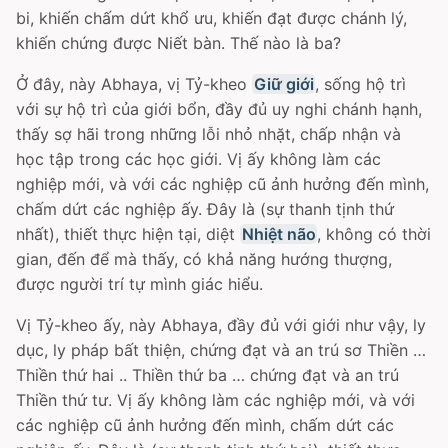
bi, khiến chấm dứt khổ ưu, khiến đạt được chánh lý,
khiến chứng được Niết bàn. Thế nào là ba?
Ở đây, này Abhaya, vị Tỷ-kheo
Giữ giới
, sống hộ trì
với sự hộ trì của giới bổn, đầy đủ uy nghi chánh hạnh,
thấy sợ hãi trong những lỗi nhỏ nhặt, chấp nhận và
học tập trong các học giới. Vị ấy không làm các
nghiệp mới, và với các nghiệp cũ ảnh hưởng đến mình,
chấm dứt các nghiệp ấy. Ðây là (sự thanh tịnh thứ
nhất), thiết thực hiện tại, diệt
Nhiệt não
, không có thời
gian, đến để mà thấy, có khả năng hướng thượng,
được người trí tự mình giác hiểu.
Vị Tỷ-kheo ấy, này Abhaya, đầy đủ với giới như vậy, ly
dục, ly pháp bất thiện, chứng đạt và an trú sơ Thiền …
Thiền thứ hai .. Thiền thứ ba … chứng đạt và an trú
Thiền thứ tư. Vị ấy không làm các nghiệp mới, và với
các nghiệp cũ ảnh hưởng đến mình, chấm dứt các