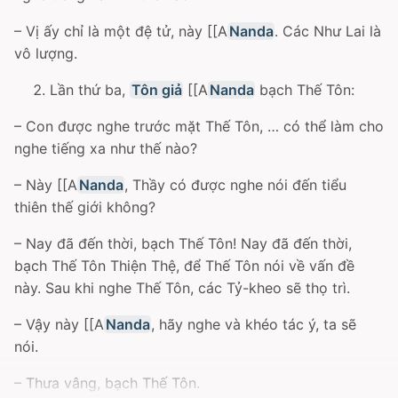
– Vị ấy chỉ là một đệ tử, này [[A
Nanda
. Các Như Lai là
vô lượng.
Lần thứ ba,
Tôn giả
[[A
Nanda
bạch Thế Tôn:
– Con được nghe trước mặt Thế Tôn, … có thể làm cho
nghe tiếng xa như thế nào?
– Này [[A
Nanda
, Thầy có được nghe nói đến tiểu
thiên thế giới không?
– Nay đã đến thời, bạch Thế Tôn! Nay đã đến thời,
bạch Thế Tôn Thiện Thệ, để Thế Tôn nói về vấn đề
này. Sau khi nghe Thế Tôn, các Tỷ-kheo sẽ thọ trì.
– Vậy này [[A
Nanda
, hãy nghe và khéo tác ý, ta sẽ
nói.
– Thưa vâng, bạch Thế Tôn.