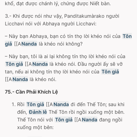
khổ, đạt được chánh lý, chứng được Niết bàn.
3.- Khi được nói như vậy, Panditakumàrako người
Licchavi nói với Abhaya người Licchavi:
– Này bạn Abhaya, bạn có tín thọ lời khéo nói của
Tôn
giả
[[A
Nanda
là khéo nói không?
– Này bạn, tôi là ai lại không tín thọ lời khéo nói của
Tôn giả
[[A
Nanda
là khéo nói. Ðầu người ấy sẽ vỡ
tan, nếu ai không tín thọ lời khéo nói của
Tôn giả
[[A
Nanda
là khéo nói.
75.- Cần Phải Khích Lệ
Rồi
Tôn giả
[[A
Nanda
đi đến Thế Tôn; sau khi
đến,
Đảnh lễ
Thế Tôn rồi ngồi xuống một bên.
Thế Tôn nói với
Tôn giả
[[A
Nanda
đang ngồi
xuống một bên: