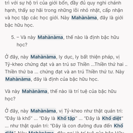
trì với sự hộ trì của giới bổn, đầy đủ quy nghi chánh
hạnh, thấy sợ hãi trong những lỗi nhỏ nhặt, cấp nhận
và học tập các học giới. Này
Mahànàma
, đây là giới
bậc hữu học.
– Và này
Mahànàma
, thế nào là định bậc hữu
học?
Ở đây, này
Mahànàma
, ly dục, ly bất thiện pháp, vị
Tỷ-kheo chứng đạt và an trú sơ Thiền …Thiền thứ hai ..
Thiền thứ ba … chứng đạt và an trú Thiền thứ tư. Này
Mahànàma
, đây là định của bậc hữu học.
Và này
Mahànàma
, thế nào là trí tuệ của bậc hữu
học?
Ở đây, này
Mahànàma
, vị Tỷ-kheo như thật quán tri:
“Ðây là khổ” … “Ðây là
Khổ tập
” … “Ðây là
Khổ diệt
”
… như thật quán tri: “Ðây là con đường đưa đến
Khổ
diệt
”. Này
Mahànàma
, đây gọi là trí tuệ của bậc Hữu