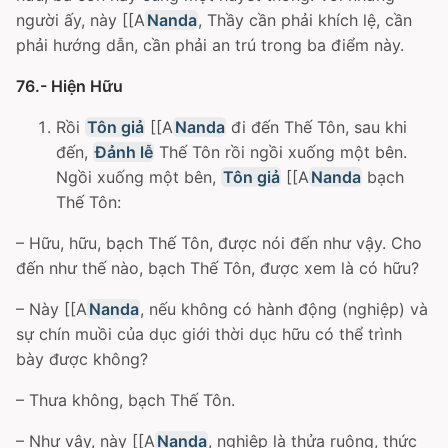
người ấy, này [[A
Nanda
, Thầy cần phải khích lệ, cần
phải hướng dẫn, cần phải an trú trong ba điểm này.
76.- Hiện Hữu
Rồi
Tôn giả
[[A
Nanda
đi đến Thế Tôn, sau khi
đến,
Đảnh lễ
Thế Tôn rồi ngồi xuống một bên.
Ngồi xuống một bên,
Tôn giả
[[A
Nanda
bạch
Thế Tôn:
– Hữu, hữu, bạch Thế Tôn, được nói đến như vậy. Cho
đến như thế nào, bạch Thế Tôn, được xem là có hữu?
– Này [[A
Nanda
, nếu không có hành động (nghiệp) và
sự chín muồi của dục giới thời dục hữu có thể trình
bày được không?
– Thưa không, bạch Thế Tôn.
– Như vậy, này [[A
Nanda
, nghiệp là thửa ruộng, thức