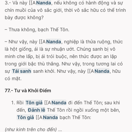
3.- Và này [[A
Nanda
, nếu không có hành động và sự
chín muồi của vô sắc giới, thời vô sắc hữu có thể trình
bày được không?
– Thưa không, bạch Thế Tôn.
– Như vậy, này [[A
Nanda
, nghiệp là thửa ruộng, thức
là hột giống, ái là sự nhuận ướt. Chúng sanh bị vô
minh che lấp, bị ái trói buộc, nên thức được an lập
trong giới bậc thù thắng. Như vậy, trong tương lai có
sự
Tái sanh
sanh khởi. Như vậy, này [[A
Nanda
, hữu
có mặt.
77.- Tư và Khởi Ðiểm
Rồi
Tôn giả
[[A
Nanda
đi đến Thế Tôn; sau khi
đến,
Đảnh lễ
Thế Tôn rồi ngồi xuống một bên,
Tôn giả
[[A
Nanda
bạch Thế Tôn:
(như kinh trên cho đến) …