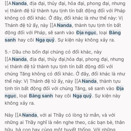
[[A
Nanda
, địa đại, thủy đại, hỏa đại, phong đại, nhưng
vị thánh đệ tử thành tựu tịnh tín bất động đối với Pháp
không có đổi khác. Ở đây, đổi khác là như thế này: Vị
Thánh đệ tử ấy, này [[A
Nanda
, thành tựu tịnh tín bất
động đối với Pháp, sẽ sanh vào
Địa ngục
, loại
Bàng
sanh
hay cõi
Ngạ quỷ
. Sự kiện này không xảy ra.
5.- Dầu cho bốn đại chúng có đổi khác, này
[[A
Nanda
, địa đại, thủy đại,hỏa đại, phong đại, nhưng
vị thánh đệ tử thành tựu tịnh tín bất động đối với
chúng Tăng không có đổi khác. Ở đây, đổi khác là như
thế này: Vị Thánh đệ tử ấy, này [[A
Nanda
, thành tựu
tịnh tín bất động đối với chúng Tăng, sẽ sanh vào
Địa
ngục
, loại
Bàng sanh
hay cõi
Ngạ quỷ
. Sự kiện này
không xảy ra.
Này [[A
Nanda
, với ai Thầy có lòng từ mẫn, và với
những ai Thầy nghĩ là nên nghe theo, các bạn bè, thân
hữu, bà con hay cùng một huyết thống. Với những