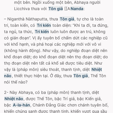
một bên. Ngồi xuống một bên, Abhaya người
Licchiva thưa với
Tôn giả
[[A
Nanda
:
– Niganthà Nàthaputta, thưa
Tôn giả
, tự cho là toàn
tri, toàn kiến, có
Tri kiến
toàn diện: “Khi ta đi, ta đứng,
ta ngủ, ta thức,
Tri kiến
luôn luôn được an trú, không
có gián đoạn”. Vị ấy tuyên bố chấm dứt các nghiệp cũ
với khổ hạnh, và phá hoại các nghiệp mới với vô vi
(không hành động). Như vậy, do nghiệp đoạn diệt nên
khổ đoạn diệt; do khổ đoạn diệt nên thọ đoạn diệt; do
thọ đoạn diệt nên tất cả khổ sẽ được tiêu diệt. Như
vậy là (pháp môn) siêu thoát, thanh tịnh, diệt
Nhiệt
não
, thiết thực hiện tại. Ở đây, thưa
Tôn giả
, Thế Tôn
nói thế nào?
2- Này Abhaya, có ba (pháp môn) thanh tịnh, diệt
Nhiệt não
, được Thế Tôn, bậc Trí giả, bậc Kiến giả,
bậc
A-la-hán
, Chánh Ðẳng Giác chơn chánh tuyên bố,
khiến chúng sanh được thanh tịnh, khiến vượt qua sầu