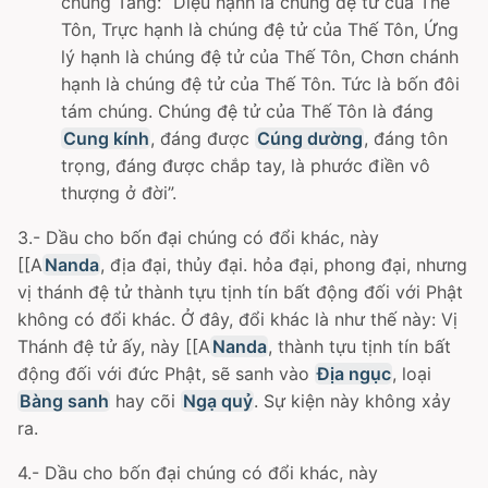
chúng Tăng: “Diệu hạnh là chúng đệ tử của Thế
Tôn, Trực hạnh là chúng đệ tử của Thế Tôn, Ứng
lý hạnh là chúng đệ tử của Thế Tôn, Chơn chánh
hạnh là chúng đệ tử của Thế Tôn. Tức là bốn đôi
tám chúng. Chúng đệ tử của Thế Tôn là đáng
Cung kính
, đáng được
Cúng dường
, đáng tôn
trọng, đáng được chắp tay, là phước điền vô
thượng ở đời”.
3.- Dầu cho bốn đại chúng có đổi khác, này
[[A
Nanda
, địa đại, thủy đại. hỏa đại, phong đại, nhưng
vị thánh đệ tử thành tựu tịnh tín bất động đối với Phật
không có đổi khác. Ở đây, đổi khác là như thế này: Vị
Thánh đệ tử ấy, này [[A
Nanda
, thành tựu tịnh tín bất
động đối với đức Phật, sẽ sanh vào
Địa ngục
, loại
Bàng sanh
hay cõi
Ngạ quỷ
. Sự kiện này không xảy
ra.
4.- Dầu cho bốn đại chúng có đổi khác, này