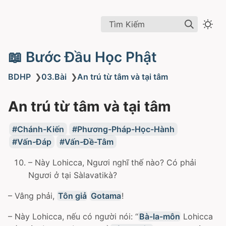
Tìm Kiếm
📖 Bước Đầu Học Phật
BDHP
❯
03.Bài
❯
An trú từ tâm và tại tâm
An trú từ tâm và tại tâm
Chánh-Kiến
Phương-Pháp-Học-Hành
Vấn-Đáp
Vấn-Đề-Tâm
– Này Lohicca, Ngươi nghĩ thế nào? Có phải
Ngươi ở tại Sàlavatikà?
– Vâng phải,
Tôn giả
Gotama
!
– Này Lohicca, nếu có người nói: “
Bà-la-môn
Lohicca