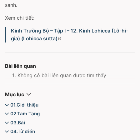
sanh.
Xem chi tiết:
Kinh Trường Bộ – Tập I – 12. Kinh Lohicca (Lô-hi-
gia) (Lohicca sutta)
Bài liên quan
Không có bài liên quan được tìm thấy
Mục lục
01.Giới thiệu
Thư viện
02.Tam Tạng
Từ điển - Mục lục
Tăng Chi Bộ
03.Bài
Kinh Tăng Chi Bộ - Chương I - Một Pháp
[[Chánh niệm]], tỉnh giác là gì?
Tiểu Bộ
04.Từ điển
- I. Phẩm Sắc
[[Chánh pháp]] của Phật [[Gotama]] làm rõ
[[Trưởng lão]] Ni Kệ - Phẩm I - Tập Một
A-la-hán
Trung Bộ