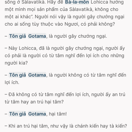
sống ở Sàlavatikà. Hãy để
Bà-la-môn
Lohicca hưởng
một mình mọi sản phẩm của Sàlavatikà, không cho
một ai khác”. Người nói vậy là người gây chướng ngại
cho ai sống tùy thuộc vào Ngươi, có phải không?
–
Tôn giả
Gotama
, là người gây chướng ngại.
– Này Lohicca, đã là người gây chướng ngại, người ấy
có phải là người có từ tâm nghĩ đến lợi ích cho những
người kia?
–
Tôn giả
Gotama
, là người không có từ tâm nghĩ đến
lợi ích.
– Ðã không có từ tâm nghĩ đến lợi ích, người ấy an trú
từ tâm hay an trú hại tâm?
–
Tôn giả
Gotama
, hại tâm!
– Khi an trú hại tâm, như vậy là chánh kiến hay tà kiến?