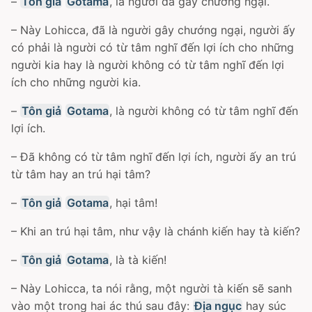
–
Tôn giả
Gotama
, là người đã gây chướng ngại.
– Này Lohicca, đã là người gây chướng ngại, người ấy
có phải là người có từ tâm nghĩ đến lợi ích cho những
người kia hay là người không có từ tâm nghĩ đến lợi
ích cho những người kia.
–
Tôn giả
Gotama
, là người không có từ tâm nghĩ đến
lợi ích.
– Ðã không có từ tâm nghĩ đến lợi ích, người ấy an trú
từ tâm hay an trú hại tâm?
–
Tôn giả
Gotama
, hại tâm!
– Khi an trú hại tâm, như vậy là chánh kiến hay tà kiến?
–
Tôn giả
Gotama
, là tà kiến!
– Này Lohicca, ta nói rằng, một người tà kiến sẽ sanh
vào một trong hai ác thú sau đây:
Địa ngục
hay súc