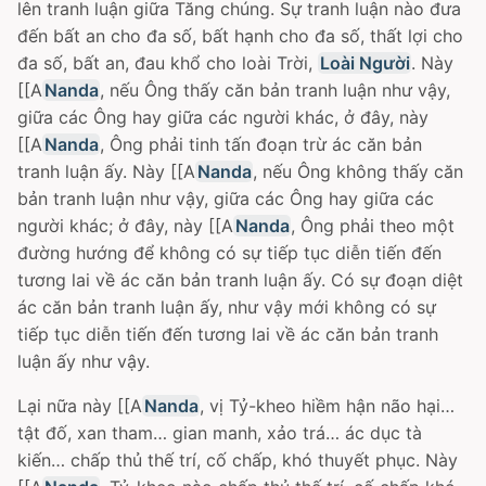
lên tranh luận giữa Tăng chúng. Sự tranh luận nào đưa
đến bất an cho đa số, bất hạnh cho đa số, thất lợi cho
đa số, bất an, đau khổ cho loài Trời,
Loài Người
. Này
[[A
Nanda
, nếu Ông thấy căn bản tranh luận như vậy,
giữa các Ông hay giữa các người khác, ở đây, này
[[A
Nanda
, Ông phải tinh tấn đoạn trừ ác căn bản
tranh luận ấy. Này [[A
Nanda
, nếu Ông không thấy căn
bản tranh luận như vậy, giữa các Ông hay giữa các
người khác; ở đây, này [[A
Nanda
, Ông phải theo một
đường hướng để không có sự tiếp tục diễn tiến đến
tương lai về ác căn bản tranh luận ấy. Có sự đoạn diệt
ác căn bản tranh luận ấy, như vậy mới không có sự
tiếp tục diễn tiến đến tương lai về ác căn bản tranh
luận ấy như vậy.
Lại nữa này [[A
Nanda
, vị Tỷ-kheo hiềm hận não hại…
tật đố, xan tham… gian manh, xảo trá… ác dục tà
kiến… chấp thủ thế trí, cố chấp, khó thuyết phục. Này