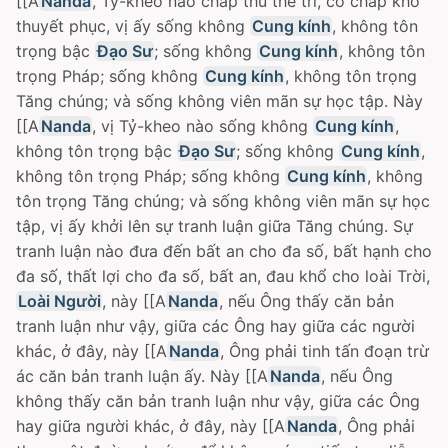
[[A
Nanda
, Tỷ-kheo nào chấp thủ thế trí, cố chấp khó
thuyết phục, vị ấy sống không
Cung kính
, không tôn
trọng bậc
Ðạo Sư
; sống không
Cung kính
, không tôn
trọng Pháp; sống không
Cung kính
, không tôn trọng
Tăng chúng; và sống không viên mãn sự học tập. Này
[[A
Nanda
, vị Tỷ-kheo nào sống không
Cung kính
,
không tôn trọng bậc
Ðạo Sư
; sống không
Cung kính
,
không tôn trọng Pháp; sống không
Cung kính
, không
tôn trọng Tăng chúng; và sống không viên mãn sự học
tập, vị ấy khởi lên sự tranh luận giữa Tăng chúng. Sự
tranh luận nào đưa đến bất an cho đa số, bất hạnh cho
đa số, thất lợi cho đa số, bất an, đau khổ cho loài Trời,
Loài Người
, này [[A
Nanda
, nếu Ông thấy căn bản
tranh luận như vậy, giữa các Ông hay giữa các người
khác, ở đây, này [[A
Nanda
, Ông phải tinh tấn đoạn trừ
ác căn bản tranh luận ấy. Này [[A
Nanda
, nếu Ông
không thấy căn bản tranh luận như vậy, giữa các Ông
hay giữa người khác, ở đây, này [[A
Nanda
, Ông phải