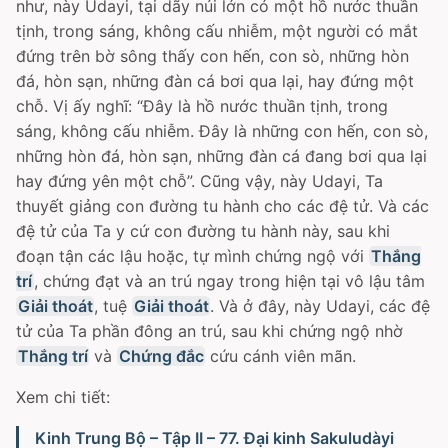
như, này Udayi, tại dãy núi lớn có một hồ nước thuần
tịnh, trong sáng, không cấu nhiễm, một người có mắt
đứng trên bờ sông thấy con hến, con sò, những hòn
đá, hòn sạn, những đàn cá bơi qua lại, hay đứng một
chỗ. Vị ấy nghĩ: “Ðây là hồ nước thuần tịnh, trong
sáng, không cấu nhiễm. Ðây là những con hến, con sò,
những hòn đá, hòn sạn, những đàn cá đang bơi qua lại
hay đứng yên một chỗ”. Cũng vậy, này Udayi, Ta
thuyết giảng con đường tu hành cho các đệ tử. Và các
đệ tử của Ta y cứ con đường tu hành này, sau khi
đoạn tận các lậu hoặc, tự mình chứng ngộ với
Thắng
trí
, chứng đạt và an trú ngay trong hiện tại vô lậu tâm
Giải thoát
, tuệ
Giải thoát
. Và ở đây, này Udayi, các đệ
tử của Ta phần đông an trú, sau khi chứng ngộ nhờ
Thắng trí
và
Chứng đắc
cứu cánh viên mãn.
Xem chi tiết:
Kinh Trung Bộ – Tập II – 77. Ðại kinh Sakuludàyi