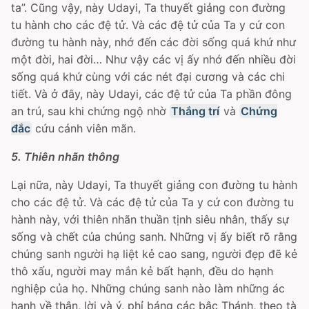
ta”. Cũng vậy, này Udayi, Ta thuyết giảng con đường
tu hành cho các đệ tử. Và các đệ tử của Ta y cứ con
đường tu hành này, nhớ đến các đời sống quá khứ như
một đời, hai đời… Như vậy các vị ấy nhớ đến nhiều đời
sống quá khứ cùng với các nét đại cương và các chi
tiết. Và ở đây, này Udayi, các đệ tử của Ta phần đông
an trú, sau khi chứng ngộ nhờ
Thắng trí
và
Chứng
đắc
cứu cánh viên mãn.
5. Thiên nhãn thông
Lại nữa, này Udayi, Ta thuyết giảng con đường tu hành
cho các đệ tử. Và các đệ tử của Ta y cứ con đường tu
hành này, với thiên nhãn thuần tịnh siêu nhân, thấy sự
sống và chết của chúng sanh. Những vị ấy biết rõ rằng
chúng sanh người hạ liệt kẻ cao sang, người đẹp đẽ kẻ
thô xấu, người may mắn kẻ bất hạnh, đều do hạnh
nghiệp của họ. Những chúng sanh nào làm những ác
hạnh về thân, lời và ý, phỉ báng các bậc Thánh, theo tà