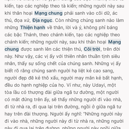
kiến, tạo các nghiệp theo tà kiến; những người này sau
khi thân hoại
Mạng chung
phải sanh vào cõi dữ, ác
thú, đọa xứ,
Địa ngục
. Còn những chúng sanh nào làm
những
Thiện hạnh
về thân, lời và ý, không phỉ báng
các bậc Thánh, theo chánh kiến, tạo các nghiệp theo
chánh kiến; những người này, sau khi thân hoại
Mạng
chung
được sanh lên các thiện thú,
Cõi trời
, trên đời
này. Như vậy, các vị ấy với thiên nhãn thuần tịnh siêu
nhân, thấy sự sống chết của chúng sanh. Những vị ấy
biết rõ rằng chúng sanh người hạ liệt kẻ cao sang,
người đẹp đẽ kẻ thô xấu, người may mắn kẻ bất hạnh,
đều do hạnh nghiệp của họ. Ví như, này Udayi, một
tòa lầu có thượng đài giữa ngã tư đường, một người
có mắt đứng trên ấy, sẽ thấy những người đi vào nhà,
đi từ nhà ra, đi qua lại trên đường, ngồi ở giữa ngã tư
hay trên đài thượng. Người ấy nghĩ: “Những người này
đi vào nhà, những người này đi từ nhà ra, những người
này đi qua lại trên đường, những người này ngồi giữa