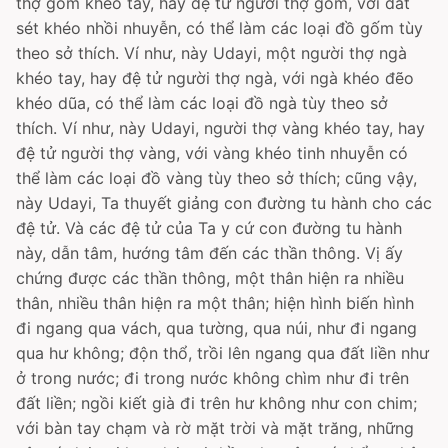
thợ gốm khéo tay, hay đệ tử người thợ gốm, với đất
sét khéo nhồi nhuyễn, có thể làm các loại đồ gốm tùy
theo sở thích. Ví như, này Udayi, một người thợ ngà
khéo tay, hay đệ tử người thợ ngà, với ngà khéo đẽo
khéo dũa, có thể làm các loại đồ ngà tùy theo sở
thích. Ví như, này Udayi, người thợ vàng khéo tay, hay
đệ tử người thợ vàng, với vàng khéo tinh nhuyễn có
thể làm các loại đồ vàng tùy theo sở thích; cũng vậy,
này Udayi, Ta thuyết giảng con đường tu hành cho các
đệ tử. Và các đệ tử của Ta y cứ con đường tu hành
này, dẫn tâm, hướng tâm đến các thần thông. Vị ấy
chứng được các thần thông, một thân hiện ra nhiều
thân, nhiều thân hiện ra một thân; hiện hình biến hình
đi ngang qua vách, qua tường, qua núi, như đi ngang
qua hư không; độn thổ, trồi lên ngang qua đất liền như
ở trong nước; đi trong nước không chìm như đi trên
đất liền; ngồi kiết già đi trên hư không như con chim;
với bàn tay chạm và rờ mặt trời và mặt trăng, những