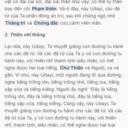
vật có đại oai lực, đại oai thần như vậy; có thể tự thân
bay đến cõi
Phạm thiên
. Và ở đây, này Udayi, các đệ
tử của Ta phần đông an trú, sau khi chứng ngộ nhờ
Thắng trí
và
Chứng đắc
cứu cánh viên mãn.
2. Thiên nhĩ thông
Lại nữa, này Udayi, Ta thuyết giảng con đường tu hành
cho các đệ tử. Và các đệ tử của Ta y cứ con đường tu
hành này, với thiên nhĩ thanh tịnh siêu nhân, có thể
nghe được hai loại tiếng,
Chư Thiên
và Người, xa và
gần. Ví như, này Udayi, một người đang đi qua đường,
nghe tiếng trống lớn, tiếng trống nhỏ, tiếng loa, tiếng
xập xỏa và tiếng kiểng. Người ấy nghĩ: “Ðây là tiếng
trống lớn, đây là tiếng trống nhỏ, đây là tiếng loa,
tiếng xập xỏa, tiếng kiểng. Cũng vậy, này Udayi, Ta
thuyết giảng con đường tu hành cho các đệ tử. Và các
đệ tử của Ta, y cứ con đường tu hành này, với thiên
nhĩ, thanh tịnh, siêu nhân, có thể nghe được hai loại