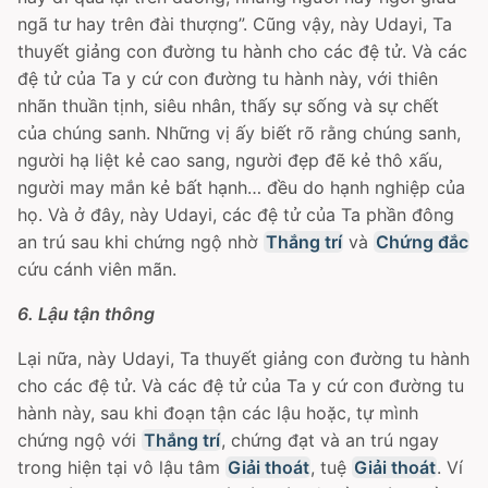
ngã tư hay trên đài thượng”. Cũng vậy, này Udayi, Ta
thuyết giảng con đường tu hành cho các đệ tử. Và các
đệ tử của Ta y cứ con đường tu hành này, với thiên
nhãn thuần tịnh, siêu nhân, thấy sự sống và sự chết
của chúng sanh. Những vị ấy biết rõ rằng chúng sanh,
người hạ liệt kẻ cao sang, người đẹp đẽ kẻ thô xấu,
người may mắn kẻ bất hạnh… đều do hạnh nghiệp của
họ. Và ở đây, này Udayi, các đệ tử của Ta phần đông
an trú sau khi chứng ngộ nhờ
Thắng trí
và
Chứng đắc
cứu cánh viên mãn.
6. Lậu tận thông
Lại nữa, này Udayi, Ta thuyết giảng con đường tu hành
cho các đệ tử. Và các đệ tử của Ta y cứ con đường tu
hành này, sau khi đoạn tận các lậu hoặc, tự mình
chứng ngộ với
Thắng trí
, chứng đạt và an trú ngay
trong hiện tại vô lậu tâm
Giải thoát
, tuệ
Giải thoát
. Ví