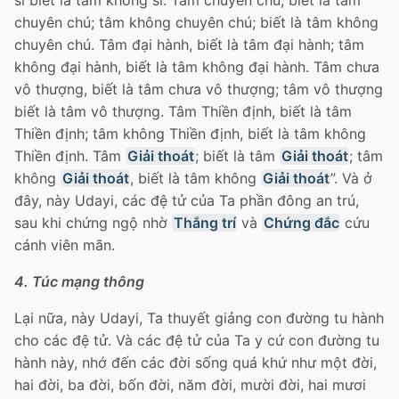
si biết là tâm không si. Tâm chuyên chú, biết là tâm
chuyên chú; tâm không chuyên chú; biết là tâm không
chuyên chú. Tâm đại hành, biết là tâm đại hành; tâm
không đại hành, biết là tâm không đại hành. Tâm chưa
vô thượng, biết là tâm chưa vô thượng; tâm vô thượng
biết là tâm vô thượng. Tâm Thiền định, biết là tâm
Thiền định; tâm không Thiền định, biết là tâm không
Thiền định. Tâm
Giải thoát
; biết là tâm
Giải thoát
; tâm
không
Giải thoát
, biết là tâm không
Giải thoát
”. Và ở
đây, này Udayi, các đệ tử của Ta phần đông an trú,
sau khi chứng ngộ nhờ
Thắng trí
và
Chứng đắc
cứu
cánh viên mãn.
4. Túc mạng thông
Lại nữa, này Udayi, Ta thuyết giảng con đường tu hành
cho các đệ tử. Và các đệ tử của Ta y cứ con đường tu
hành này, nhớ đến các đời sống quá khứ như một đời,
hai đời, ba đời, bốn đời, năm đời, mười đời, hai mươi