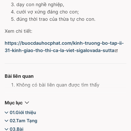
dạy con nghề nghiệp,
cưới vợ xứng đáng cho con;
đúng thời trao của thừa tự cho con.
Xem chi tiết:
https://buocdauhocphat.com/kinh-truong-bo-tap-ii-
31-kinh-giao-tho-thi-ca-la-viet-sigalovada-sutta
Bài liên quan
Không có bài liên quan được tìm thấy
Mục lục
01.Giới thiệu
Thư viện
02.Tam Tạng
Từ điển - Mục lục
Tăng Chi Bộ
03.Bài