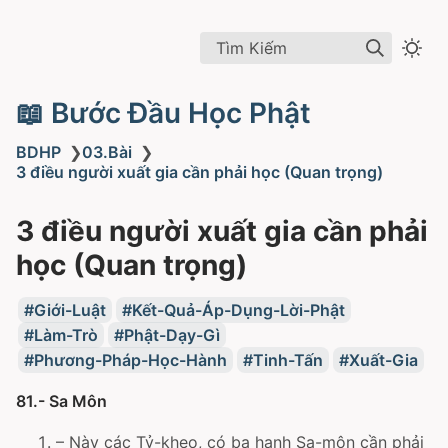
Tìm Kiếm
📖 Bước Đầu Học Phật
BDHP
❯
03.Bài
❯
3 điều người xuất gia cần phải học (Quan trọng)
3 điều người xuất gia cần phải
học (Quan trọng)
Giới-Luật
Kết-Quả-Áp-Dụng-Lời-Phật
Làm-Trò
Phật-Dạy-Gì
Phương-Pháp-Học-Hành
Tinh-Tấn
Xuất-Gia
81.- Sa Môn
– Này các Tỷ-kheo, có ba hạnh Sa-môn cần phải